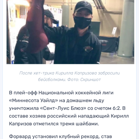
После хет-трика Кирилла Капризова забросили
бейсболками. Фото: Скриншот
В плей-офф Национальной хоккейной лиги
«Миннесота Уайлд» на домашнем льду
уничтожила «Сент-Луис Блюз» со счетом 6:2. В
составе хозяев российский нападающий Кирилл
Капризов отметился тремя шайбами.
Форвард установил клубный рекорд, став