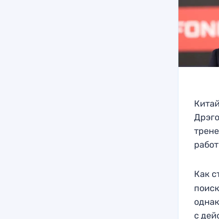
Китай
Дрэго
трене
работ
Как с
поиск
однак
с дей