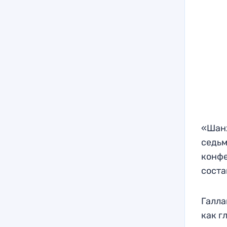
«Шанх
седьм
конфе
соста
Галла
как г