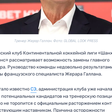
Тренер Жерар Галлан. Фото: GLOBAL LOOK PRESS
ский клуб Континентальной хоккейной лиги «Шан
нс» рассматривает возможность замены главного
ра. Руководство команды недовольно результатам
ы французского специалиста Жерара Галлана.
тало известно
СЭ
, администрация клуба уже начал
 потенциальных кандидатов на тренерскую позиц
о не торопится с официальным расторжением кон
ствующим наставником. Причина осторожности