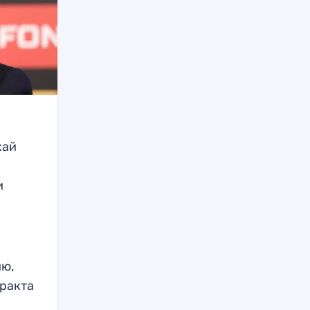
хай
и
а
ию,
тракта