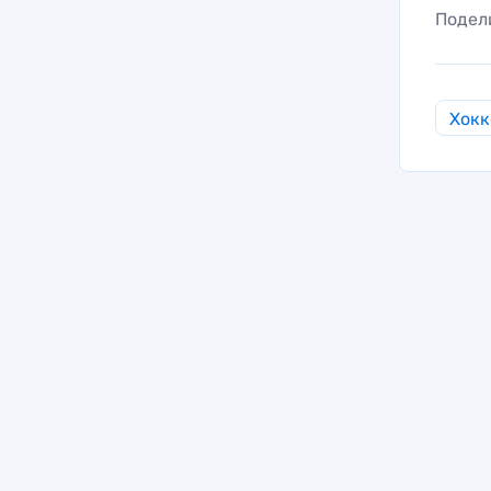
Подел
Хокк