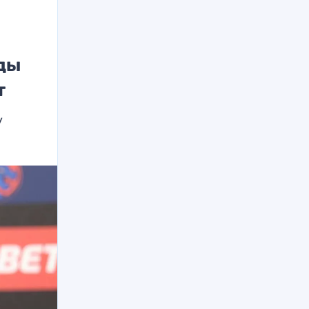
оды
т
у