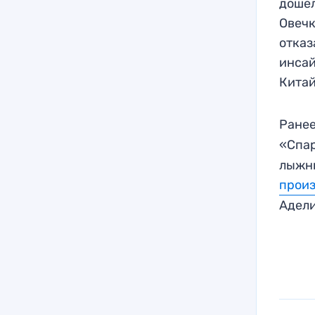
дошел
Овечк
отказ
инсай
Китай
Ранее
«Спар
лыжни
прои
Адели