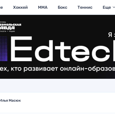
ие
Хоккей
MMA
Бокс
Теннис
Еще
Илья Масюк