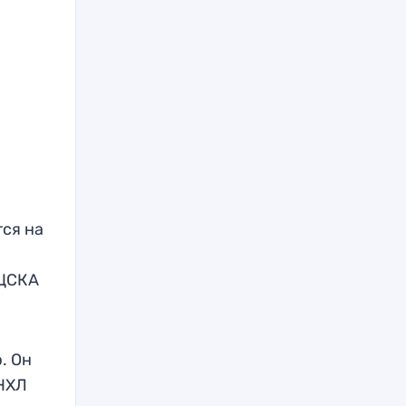
ся на
 ЦСКА
. Он
 НХЛ