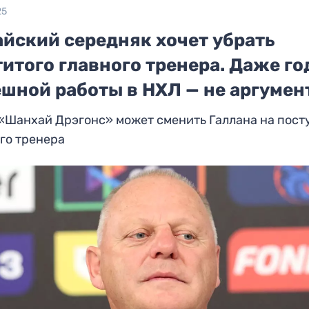
25
айский середняк хочет убрать
итого главного тренера. Даже г
ешной работы в НХЛ — не аргумен
«Шанхай Дрэгонс» может сменить Галлана на пост
го тренера