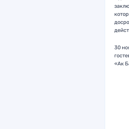
заклю
котор
досро
дейст
30 но
госте
«Ак Б