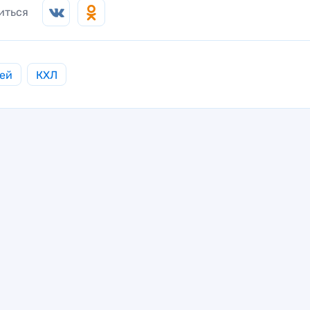
иться
ей
КХЛ