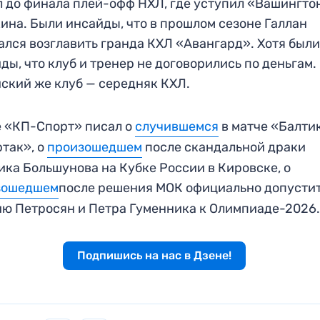
 до финала плей-офф НХЛ, где уступил «Вашингто
ина. Были инсайды, что в прошлом сезоне Галлан
ался возглавить гранда КХЛ «Авангард». Хотя были
ды, что клуб и тренер не договорились по деньгам.
ский же клуб — середняк КХЛ.
 «КП-Спорт» писал о
случившемся
в матче «Балти
так», о
произошедшем
после скандальной драки
ка Большунова на Кубке России в Кировске, о
зошедшем
после решения МОК официально допусти
ю Петросян и Петра Гуменника к Олимпиаде-2026
Подпишись на нас в Дзене!