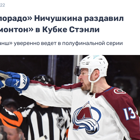
022
лорадо» Ничушкина раздавил
монтон» в Кубке Стэнли
анш» уверенно ведет в полуфинальной серии