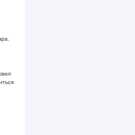
ара.
овел
иться