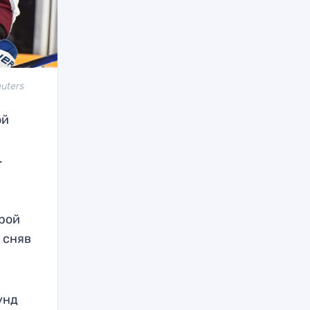
uters
ой
.
орой
 сняв
унд