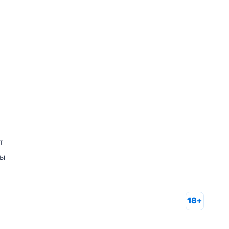
т
ры
18+