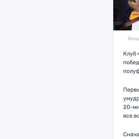
Вале
Клуб 
побед
полуф
Первы
умудр
20-ми
все в
Снача