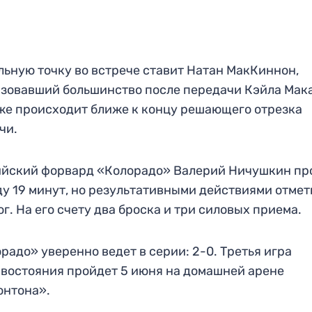
ьную точку во встрече ставит Натан МакКиннон,
зовавший большинство после передачи Кэйла Мак
же происходит ближе к концу решающего отрезка
чи.
йский форвард «Колорадо» Валерий Ничушкин пр
ду 19 минут, но результативными действиями отмет
ог. На его счету два броска и три силовых приема.
радо» уверенно ведет в серии: 2-0. Третья игра
востояния пройдет 5 июня на домашней арене
онтона».