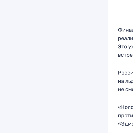
Финал
реали
Это у
встре
Росси
на ль
не см
«Коло
проти
«Эдм