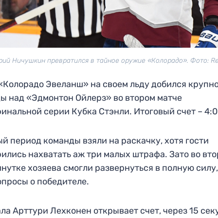
рий Ничушкин превратился в тайное оружие «Колорадо». Фото: Re
«Колорадо Эвеланш» на своем льду добился крупн
ы над «Эдмонтон Ойлерз» во втором матче
инальной серии Кубка Стэнли. Итоговый счет – 4:0
й период команды взяли на раскачку, хотя гости
ились нахватать аж три малых штрафа. Зато во вт
нутке хозяева смогли развернуться в полную силу,
опросы о победителе.
ла Арттури Лехконен открывает счет, через 15 сек