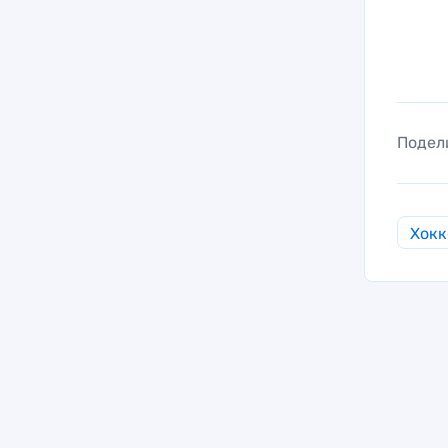
Подел
Хокк