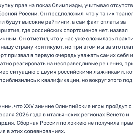
купку прав на показ Олимпиады, учитывая отсутств
борной России. Он предположил, что у таких транс
ли будут высокие рейтинги, а сам факт оплаты за
риятие, где российских спортсменов нет, назвал
ичным. Он отметил, что у нас уже сложилась практи
 нашу страну критикуют, но при этом мы за это пла
рт призвал в первую очередь уважать самих себя 
атно реагировать на несправедливые решения, пр
мер ситуацию с двумя российскими лыжниками, к
приблизились к квалификации, но вокруг этого по
ним, что XXV зимние Олимпийские игры пройдут с 
враля 2026 года в итальянских регионах Венето и
рдия. Сборная России по хоккею не получила пра
ия в этих соревнованиях.