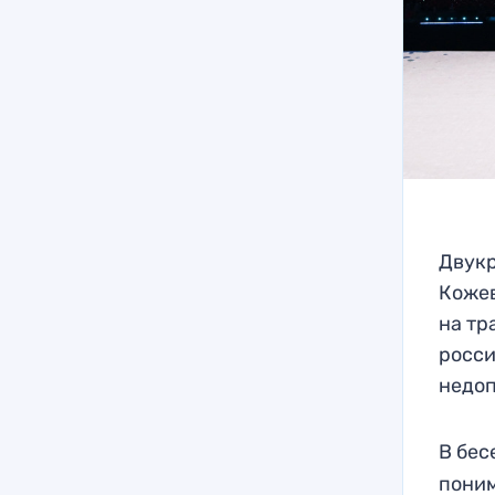
Двукр
Кожев
на тр
росси
недоп
В бес
поним