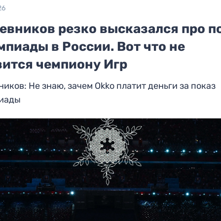
26
евников резко высказался про п
пиады в России. Вот что не
вится чемпиону Игр
иков: Не знаю, зачем Okko платит деньги за показ
иады