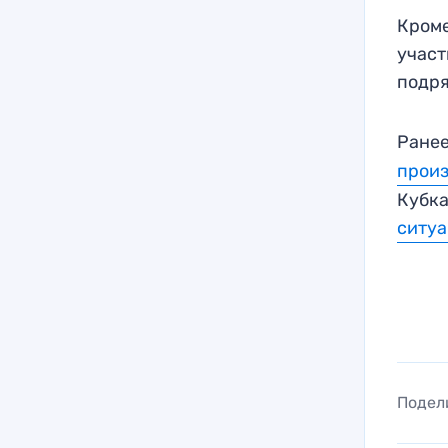
Кроме
участ
подр
Ранее
прои
Кубка
ситу
Подел