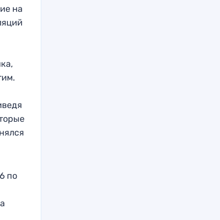
ие на
ляций
ка,
тим.
и
иведя
оторые
днялся
6 по
ва