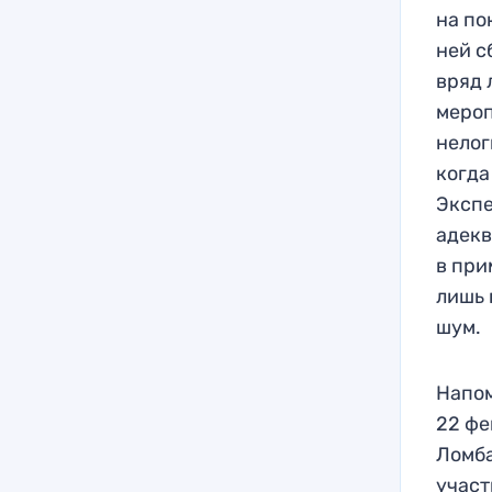
на по
ней с
вряд 
мероп
нелог
когда
Экспе
адекв
в при
лишь 
шум.
Напом
22 фе
Ломба
участ