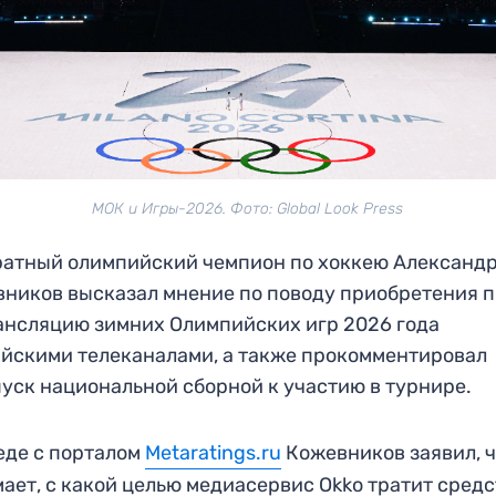
МОК и Игры-2026. Фото: Global Look Press
атный олимпийский чемпион по хоккею Александ
ников высказал мнение по поводу приобретения 
ансляцию зимних Олимпийских игр 2026 года
йскими телеканалами, а также прокомментировал
уск национальной сборной к участию в турнире.
еде с порталом
Metaratings.ru
Кожевников заявил, ч
ает, с какой целью медиасервис Okko тратит сред