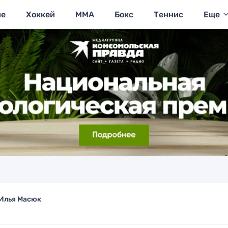
ие
Хоккей
MMA
Бокс
Теннис
Еще
Илья Масюк