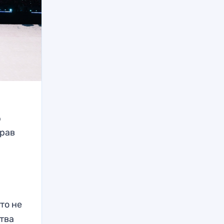
р
прав
то не
ства