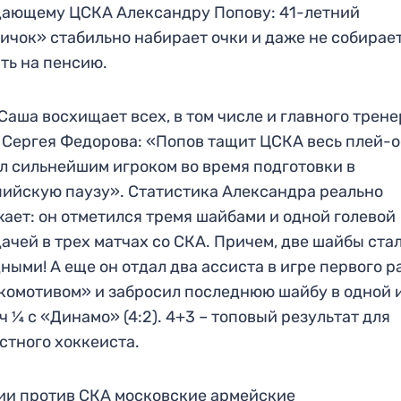
ающему ЦСКА Александру Попову: 41-летний
ичок» стабильно набирает очки и даже не собирае
ть на пенсию.
Саша восхищает всех, в том числе и главного трен
Сергея Федорова: «Попов тащит ЦСКА весь плей-
л сильнейшим игроком во время подготовки в
ийскую паузу». Статистика Александра реально
ает: он отметился тремя шайбами и одной голевой
ачей в трех матчах со СКА. Причем, две шайбы ста
ными! А еще он отдал два ассиста в игре первого 
комотивом» и забросил последнюю шайбу в одной 
ч ¼ с «Динамо» (4:2). 4+3 – топовый результат для
стного хоккеиста.
ии против СКА московские армейские