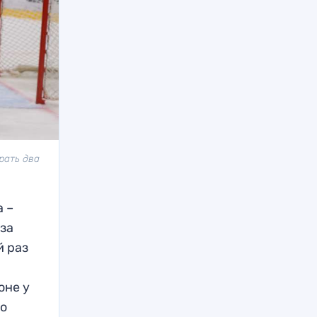
рать два
а –
 за
й раз
оне у
бо