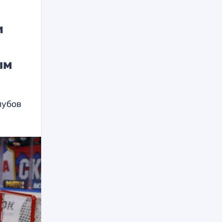
и
ым
лубов