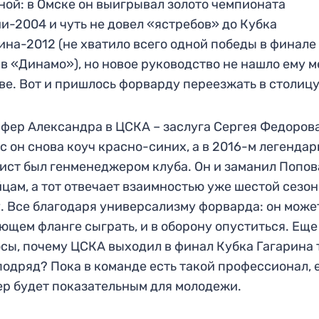
ной: в Омске он выигрывал золото чемпионата
и-2004 и чуть не довел «ястребов» до Кубка
ина-2012 (не хватило всего одной победы в финале
в «Динамо»), но новое руководство не нашло ему м
ве. Вот и пришлось форварду переезжать в столицу
фер Александра в ЦСКА – заслуга Сергея Федорова
с он снова коуч красно-синих, а в 2016-м легенда
ист был генменеджером клуба. Он и заманил Попов
цам, а тот отвечает взаимностью уже шестой сезон
. Все благодаря универсализму форварда: он может
ющем фланге сыграть, и в оборону опуститься. Еще
сы, почему ЦСКА выходил в финал Кубка Гагарина 
подряд? Пока в команде есть такой профессионал, 
р будет показательным для молодежи.