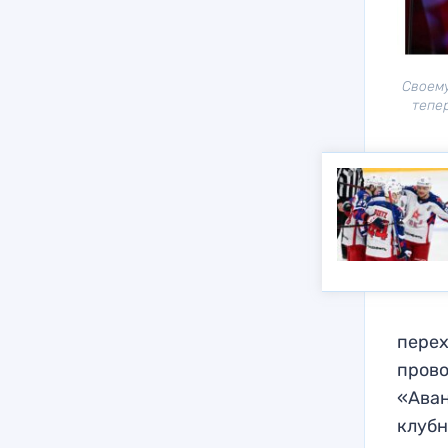
Своему
тепе
перех
прово
«Аван
клубн