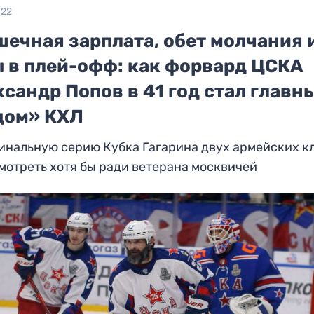
022
шечная зарплата, обет молчания 
ы в плей-офф: как форвард ЦСКА
сандр Попов в 41 год стал главн
дом» КХЛ
инальную серию Кубка Гагарина двух армейских к
мотреть хотя бы ради ветерана москвичей