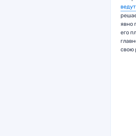
ведут
решае
явно 
его п
главн
свою 