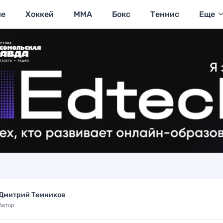
ие
Хоккей
MMA
Бокс
Теннис
Еще
Дмитрий Темников
Автор