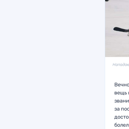
Нападаю
Вечно
вещь 
звани
за по
досто
болел