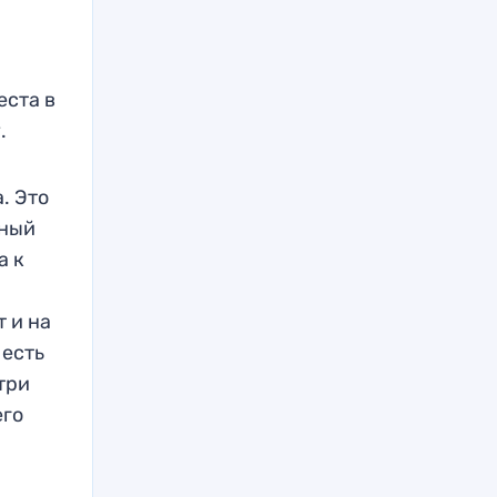
еста в
.
. Это
рный
а к
 и на
 есть
три
его