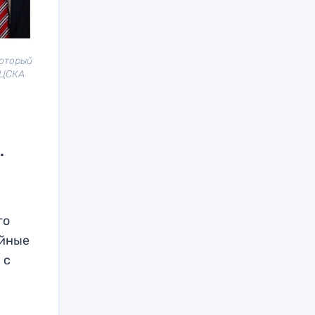
который
 ЦСКА
.
го
ойные
 с