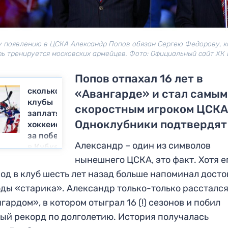
 появлению в ЦСКА Александр Попов обязан Сергею Федорову, 
рь тренируется московских армейцев. Фото: Официальный сайт ХК
Попов отпахал 16 лет в
сколько
«Авангарде» и стал самым
клубы
скоростным игроком ЦСКА
заплатят
Одноклубники подтвердят
хоккеистам
за победу
Александр – один из символов
в Кубке
Гагарина
нынешнего ЦСКА, это факт. Хотя е
од в клуб шесть лет назад больше напоминал дост
ды «старика». Александр только-только расстался
гардом», в котором отыграл 16 (!) сезонов и побил
ый рекорд по долголетию. История получалась