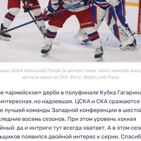
щий ЦСКА Александр Попов (в центре) помог своей команды выиг
матча в серии со СКА, Фото: Global Look Press
е «армейское» дерби в полуфинале Кубка Гагарин
интересная, но надоевшая. ЦСКА и СКА сражаются
е лучшей команды Западной конференции в шесто
следние восемь сезонов. При этом уровень хоккея
йный, да и интриги тут всегда хватает. А в этом сез
ьщиков появился двойной интерес к серии. Спаси