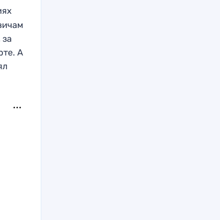
иях
квичам
 за
рте. А
ял