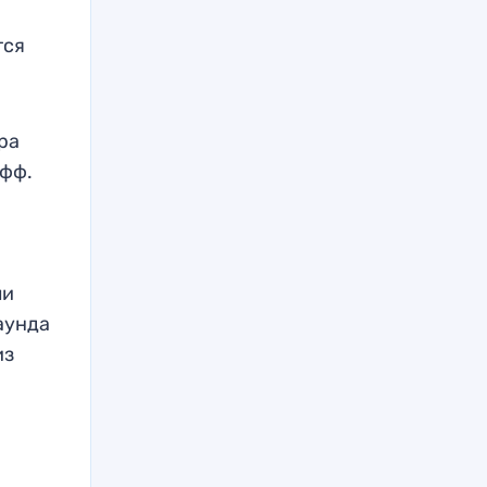
тся
ера
офф.
ли
раунда
из