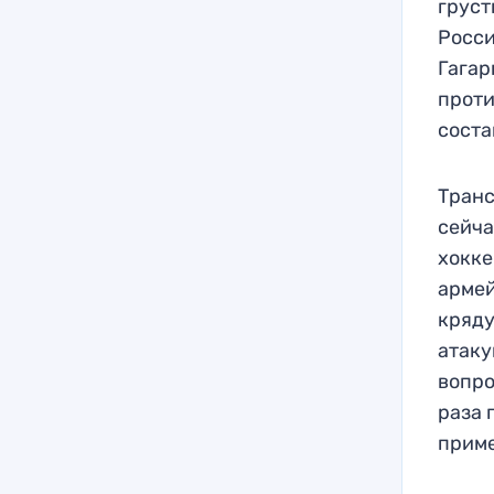
груст
Росси
Гагар
проти
соста
Транс
сейча
хокке
армей
кряду
атаку
вопро
раза 
приме