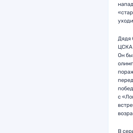
напад
«стар
уходи
Дядя 
ЦСКА 
Он бы
олимп
пораж
перед
побед
с «Ло
встре
возра
В сер