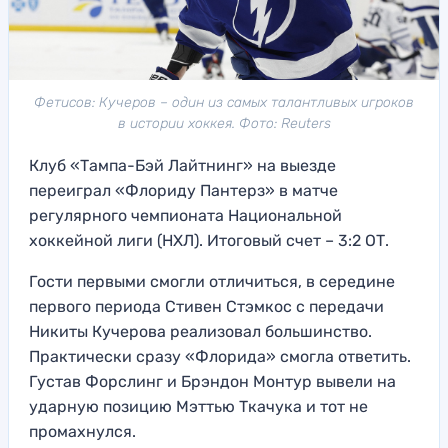
Фетисов: Кучеров – один из самых талантливых игроков
в истории хоккея. Фото: Reuters
Клуб «Тампа-Бэй Лайтнинг» на выезде
переиграл «Флориду Пантерз» в матче
регулярного чемпионата Национальной
хоккейной лиги (НХЛ). Итоговый счет – 3:2 ОТ.
Гости первыми смогли отличиться, в середине
первого периода Стивен Стэмкос с передачи
Никиты Кучерова реализовал большинство.
Практически сразу «Флорида» смогла ответить.
Густав Форслинг и Брэндон Монтур вывели на
ударную позицию Мэттью Ткачука и тот не
промахнулся.