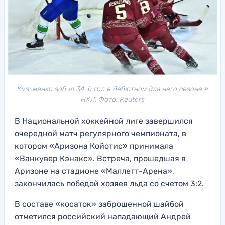
Кузьменко забил 34-й гол в дебютном для него сезоне в
НХЛ. Фото: Reuters
В Национальной хоккейной лиге завершился
очередной матч регулярного чемпионата, в
котором «Аризона Койотис» принимала
«Ванкувер Кэнакс». Встреча, прошедшая в
Аризоне на стадионе «Маллетт-Арена»,
закончилась победой хозяев льда со счетом 3:2.
В составе «косаток» заброшенной шайбой
отметился российский нападающий Андрей