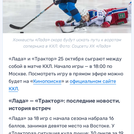
Хоккеисты «Лада» скоро будут искать пути к воротам
соперника в КХЛ. Фото: Соцсети ХК «Лада»
«Лада» и «Трактор» 25 октября сыграют между
собой в матче КХЛ. Начало игры — в 18:00 по
Москве. Посмотреть игру в прямом эфире можно
будет на «
Кинопоиске
» и
официальном сайте
КХЛ
.
«Лада» — «Трактор»: последние новости,
история встреч
«Лада» за 18 игр с начала сезона набрала 16
баллов, занимая девятое место на Востоке. У
«Трактора» ситуация куда лучше: 30 очков за 19