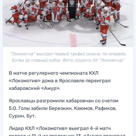
"Локомотив" выиграл первый трофей сезона. Но впереди
битва за главный кубок. Фото: соцсети ХК "Локомотив"
В матче регулярного чемпионата КХЛ
«Локомотив» дома в Ярославле переиграл
хабаровский «Амур».
Ярославцы разгромили хабаровчан со счетом
5:0. Голы забили Березкин, Каюмов, Рафиков,
Сурин, Бут.
Лидер КХЛ «Локомотив» выиграл 4-й матч
подряд и 11-й из последних 13. «Амур» проиграл