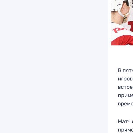
В пят
игров
встре
приме
време
Матч 
прямо