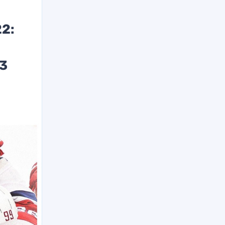
2:
23