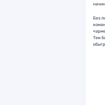
начин
Без л
коман
«арме
Тем б
обыгр