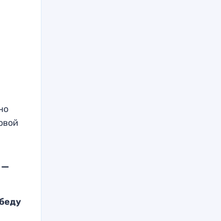
но
овой
 —
обеду