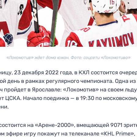
«Локомотив» ждет дома южан. Фото: соцсети «Локомотива»
ницу, 23 декабря 2022 года, в КХЛ состоится очере
ой день в рамках регулярного чемпионата. Одна из
ч пройдет в Ярославле: «Локомотив» на своем льд
т ЦСКА. Начало поединка — в 19:30 по московском
ни.
состоится на «Арене-2000», вмещающей 9071 зрите
м эфире игру покажут на телеканале «KHL Prime»,