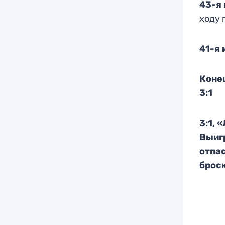
43-я 
ходу 
41-я 
Коне
3:1
3:1, 
Выиг
отпас
броск