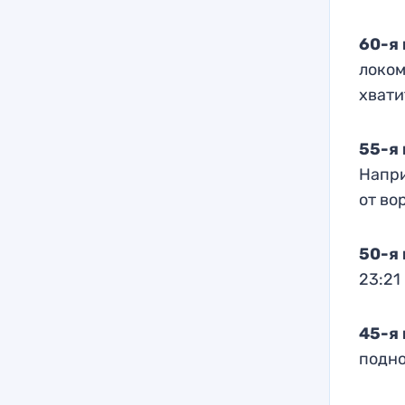
60-я
локом
хвати
55-я 
Напри
от во
50-я 
23:21
45-я 
подн