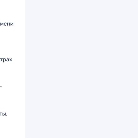
емени
етрах
—
ты,