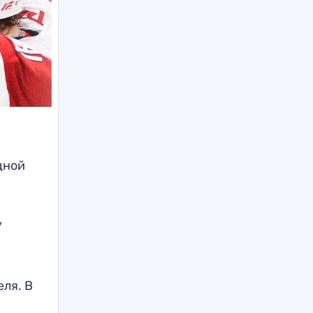
дной
у
у
ля. В