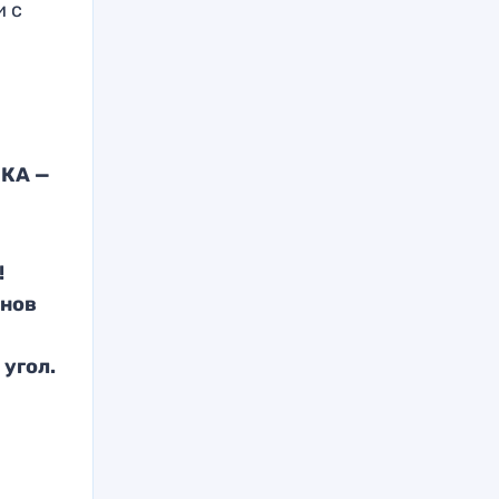
и с
СКА —
!
онов
 угол.