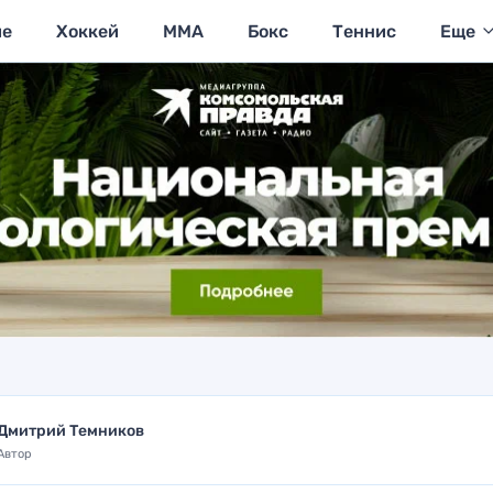
ие
Хоккей
MMA
Бокс
Теннис
Еще
Дмитрий Темников
Автор