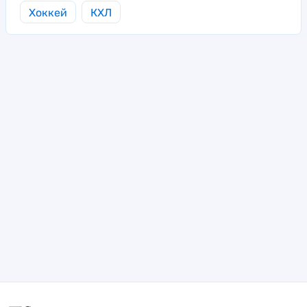
Хоккей
КХЛ