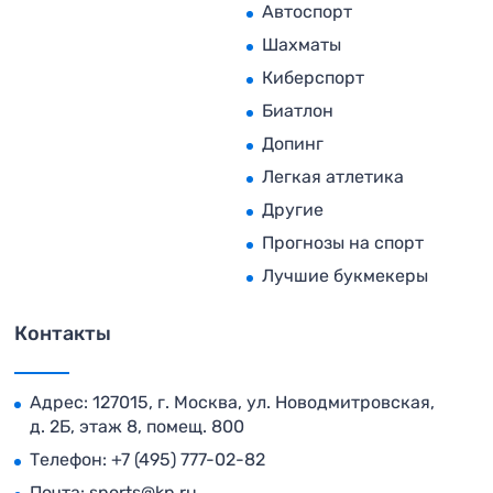
Автоспорт
Шахматы
Киберспорт
Биатлон
Допинг
Легкая атлетика
Другие
Прогнозы на спорт
Лучшие букмекеры
Контакты
Адрес: 127015, г. Москва, ул. Новодмитровская,
д. 2Б, этаж 8, помещ. 800
Телефон:
+7 (495) 777-02-82
Почта:
sports@kp.ru