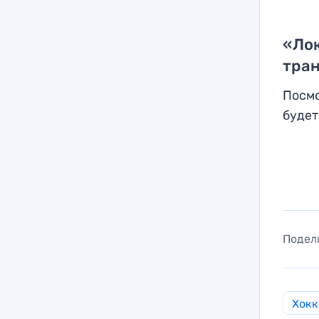
«Лок
тран
Посмо
будет
Подел
Хокк