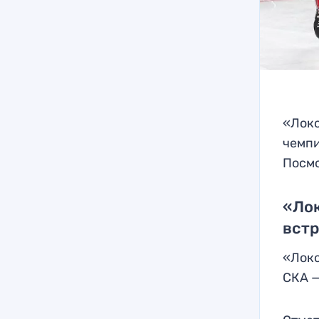
«Локо
чемпи
Посмо
«Лок
вст
«Локо
СКА —