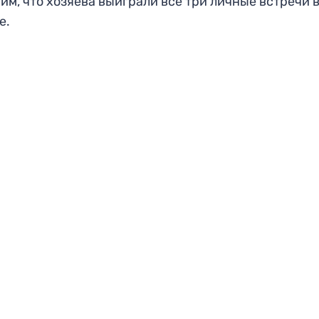
им, что хозяева выиграли все три личные встречи 
е.