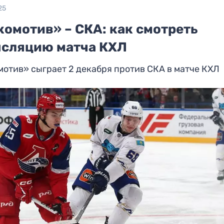
25
комотив» – СКА: как смотреть
нсляцию матча КХЛ
отив» сыграет 2 декабря против СКА в матче КХЛ