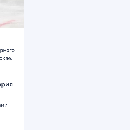
ярного
скве.
ория
ами,