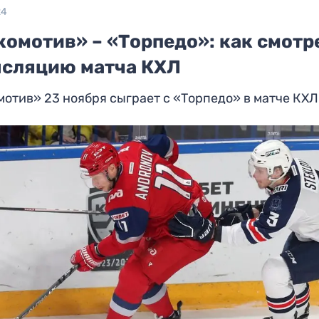
24
комотив» – «Торпедо»: как смотр
нсляцию матча КХЛ
отив» 23 ноября сыграет с «Торпедо» в матче КХЛ