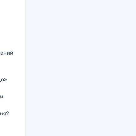
жений
до»
ли
дня?