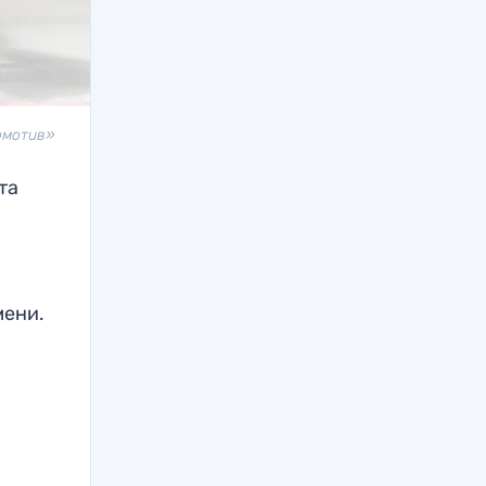
омотив»
та
мени.