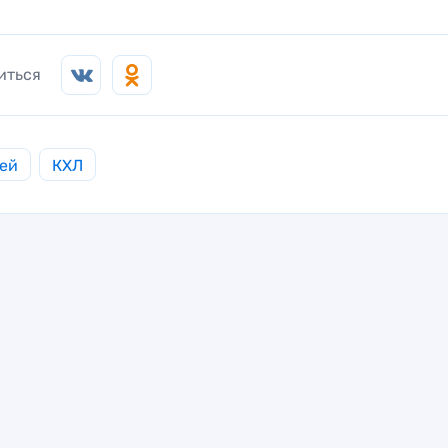
иться
ей
КХЛ