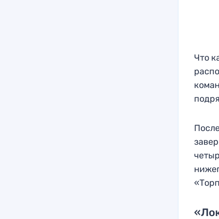
Что к
распо
коман
подря
После
завер
четыр
нижег
«Торп
«Лок