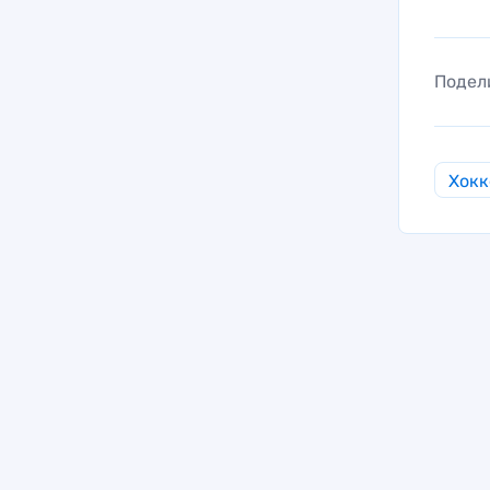
Подел
Хокк