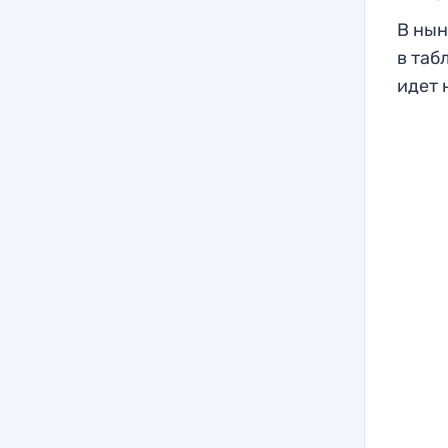
В нын
в таб
идет 