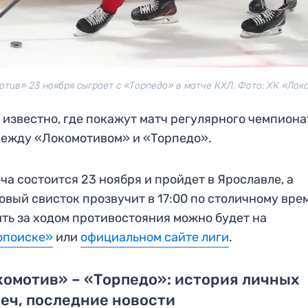
отив» 23 ноября сыграет с «Торпедо» в матче КХЛ. Фото: ХК «Лок
 известно, где покажут матч регулярного чемпиона
ежду «Локомотивом» и «Торпедо».
ча состоится 23 ноября и пройдет в Ярославле, а
овый свисток прозвучит в 17:00 по столичному вре
ть за ходом противостояния можно будет на
опоиске»
или
официальном сайте лиги
.
омотив» – «Торпедо»: история личных
еч, последние новости