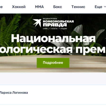
ие
Хоккей
MMA
Бокс
Теннис
Еще
Лариса Логинова