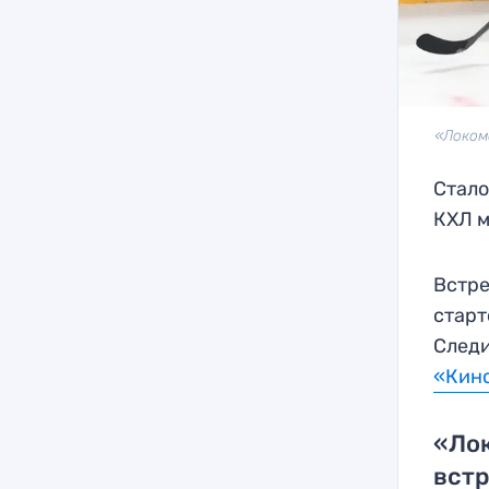
«Локом
Стало
КХЛ м
Встре
старт
Следи
«Кин
«Лок
встр