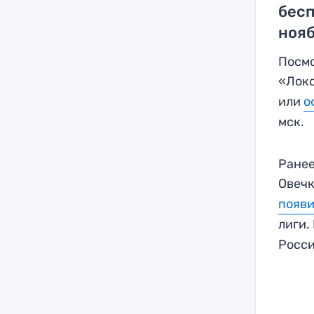
бес
нояб
Посмо
«Локо
или
о
мск.
Ранее
Овеч
появи
лиги.
Росси