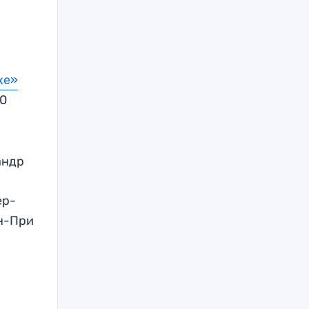
ке»
00
андр
ер-
н-При