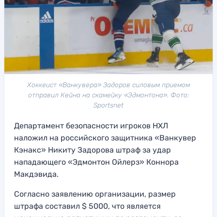
Хоккеист «Ванкувера» Задоров силовым приемом
отправил Кейна на скамейку «Эдмонтона». Фото:
Sportsnet
Департамент безопасности игроков НХЛ
наложил на российского защитника «Ванкувер
Кэнакс» Никиту Задорова штраф за удар
нападающего «Эдмонтон Ойлерз» Коннора
Макдэвида.
Согласно заявлению организации, размер
штрафа составил $ 5000, что является