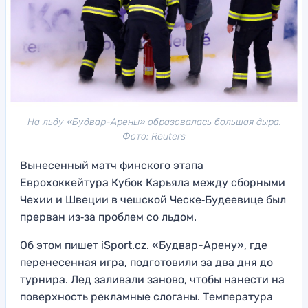
На льду «Будвар-Арены» образовалась большая дыра.
Фото: Reuters
Вынесенный матч финского этапа
Еврохоккейтура Кубок Карьяла между сборными
Чехии и Швеции в чешской Ческе‑Будеевице был
прерван из‑за проблем со льдом.
Об этом пишет iSport.cz. «Будвар-Арену», где
перенесенная игра, подготовили за два дня до
турнира. Лед заливали заново, чтобы нанести на
поверхность рекламные слоганы. Температура