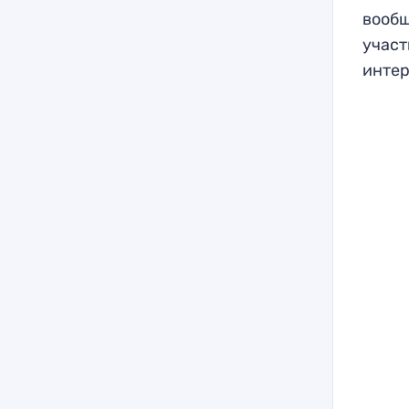
вообщ
участ
инте