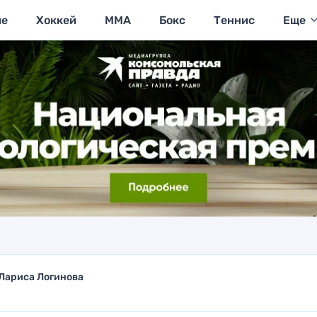
ие
Хоккей
MMA
Бокс
Теннис
Еще
Лариса Логинова