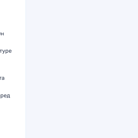
Он
ктуре
та
еред