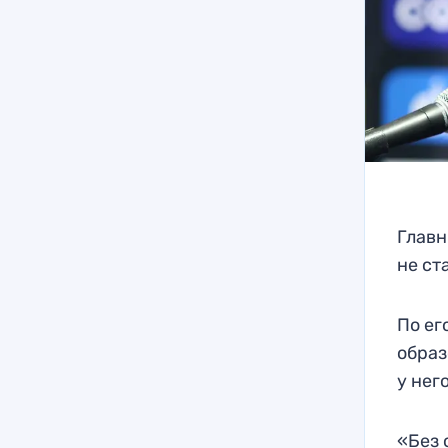
Главн
не ст
По ег
образ
у нег
«Без 