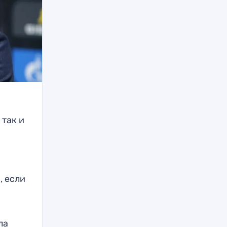
 так и
, если
ла