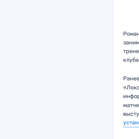
Роман
заним
трене
клуба
Ранее
«Локо
инфо
матче
высту
устан