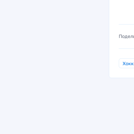
Подел
Хокк