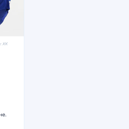
: ХК
не.