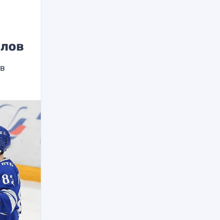
олов
 в