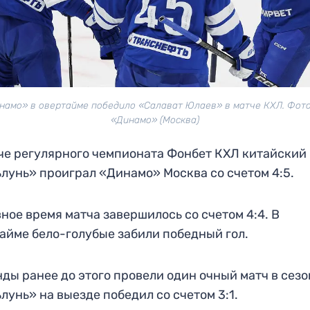
намо» в овертайме победило «Салават Юлаев» в матче КХЛ. Фото
«Динамо» (Москва)
че регулярного чемпионата Фонбет КХЛ китайский
лунь» проиграл «Динамо» Москва со счетом 4:5.
ное время матча завершилось со счетом 4:4. В
айме бело-голубые забили победный гол.
ды ранее до этого провели один очный матч в сезо
лунь» на выезде победил со счетом 3:1.