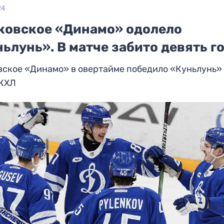
24
ковское «Динамо» одолело
ьлунь». В матче забито девять г
вское «Динамо» в овертайме победило «Куньлунь»
 КХЛ