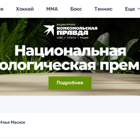
ие
Хоккей
MMA
Бокс
Теннис
Еще
Илья Масюк