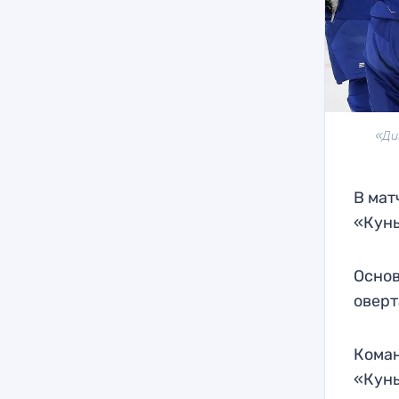
«Ди
В мат
«Кунь
Основ
оверт
Коман
«Кунь