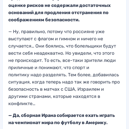
оценке рисков не содержали достаточных
оснований для
продления отстранения по
соображениям безопасности
.
— Ну, правильно, потому что россияне уже
выступ
ают с флагом и гимном и ничего не
случается…
Они боялись, что
болельщики будут
вести себя неадекватно. Но
увидели, что этого
не происходит. То есть, все-таки зрители люди
прили
чные и понимают, что спорт и
политику
надо разделять
. Тем более, добавилась
ситуация, когда теперь надо так же говорить про
безопасность в матчах с
США, Израилем
и
другими странами, которые находя
тся в
конфликте…
— Да, сборная Ирана собирается ехать игр
ать
на чемпионат мира по футболу в Америку.