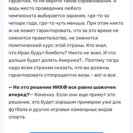
гарантии, то
не
берите такие соревнования
.
А
ведь место проведения любого
чемпионата
выбирается заранее, где-
то за
четыре года, где-то чуть меньше.
П
ри этом никто
ж не может гарантировать, что за это время не
сменится правительство, не сменится
политический курс
этой страны.
Кто знал,
что
Иран будут бомбить? Никто не знал.
И
что
дальше будет делать Америка?.. Поэтому тогда
надо всем странам с
казать, что вы должны
гарантировать стопроце
нтно визы – вот
и все.
— Но это решение ИИХФ все равно шажочек
вперед
?
— Конечно. Если они еще примут это
решение, это будет хоро
шим примером уже для
футбола и д
ругих игровых командных видов
спорта.