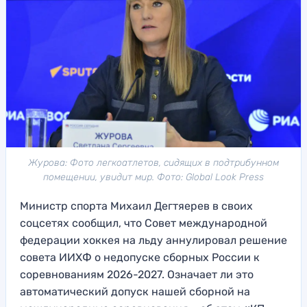
Журова: Фото легкоатлетов, сидящих в подтрибунном
помещении, увидит мир. Фото: Global Look Press
Министр спорта Михаил Дегтяерев в своих
соцсетях сообщил, что
Совет международной
феде
рации хоккея на льду аннул
ировал решение
совета
ИИХФ о недопуске сборных
России к
соревнованиям 2026-2027.
Означает ли это
автоматический допуск нашей сборной на