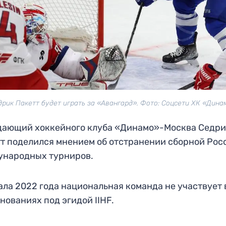
дрик Пакетт будет играть за «Авангард». Фото: Соцсети ХК «Дина
дающий хоккейного клуба «Динамо»-Москва Седр
т поделился мнением об отстранении сборной Рос
ународных турниров.
ала 2022 года национальная команда не участвует 
нованиях под эгидой IIHF.