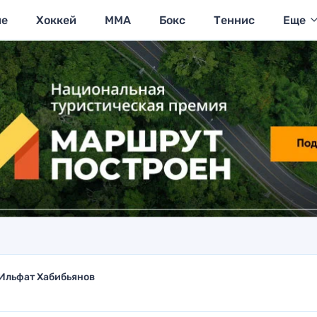
ие
Хоккей
MMA
Бокс
Теннис
Еще
Ильфат Хабибьянов