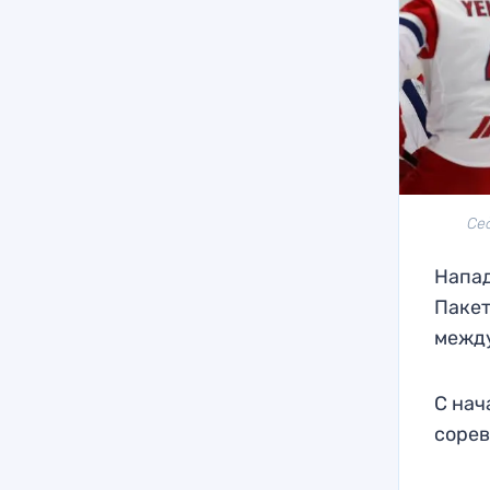
Се
Напа
Пакет
межд
С нач
сорев