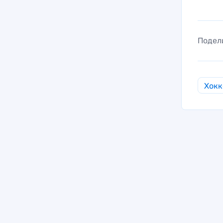
Подел
Хокк