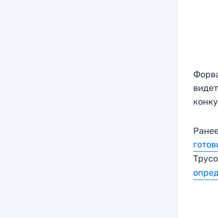
Форва
видет
конку
Ранее
готов
Трус
опред