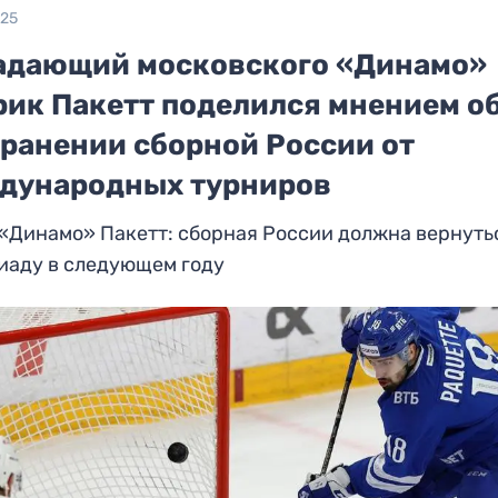
025
адающий московского «Динамо»
рик Пакетт поделился мнением о
транении сборной России от
дународных турниров
«Динамо» Пакетт: сборная России должна вернуть
иаду в следующем году