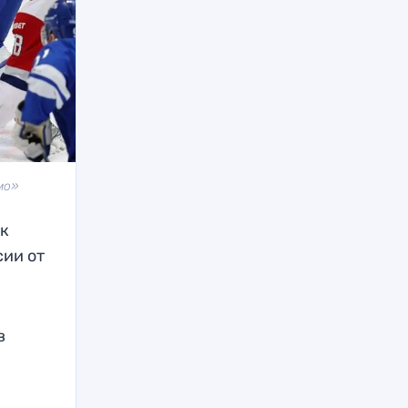
мо»
ик
сии от
в