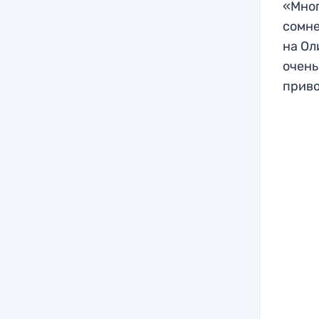
«Мног
сомне
на Ол
очень
приво