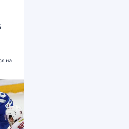
б
ся на