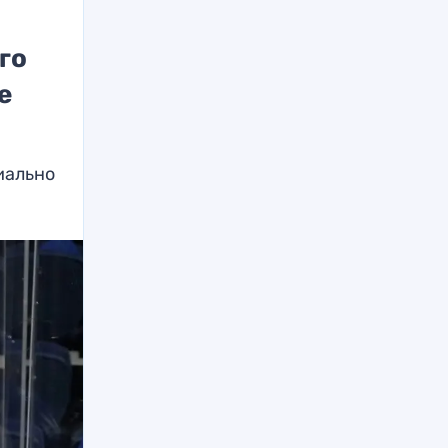
го
е
иально