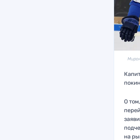
Мирон
Капит
покин
О том
перей
заяви
подче
на ры