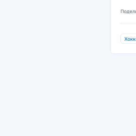
Подел
Хокк