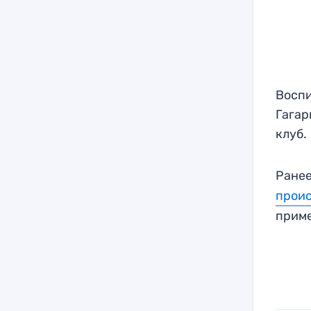
Воспи
Гагар
клуб.
Ранее
прои
приме