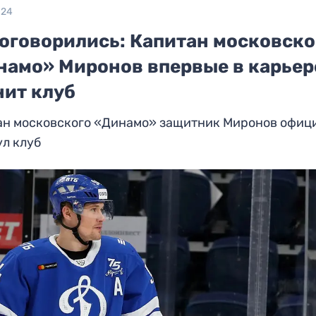
024
договорились: Капитан московско
намо» Миронов впервые в карьер
нит клуб
ан московского «Динамо» защитник Миронов офиц
л клуб