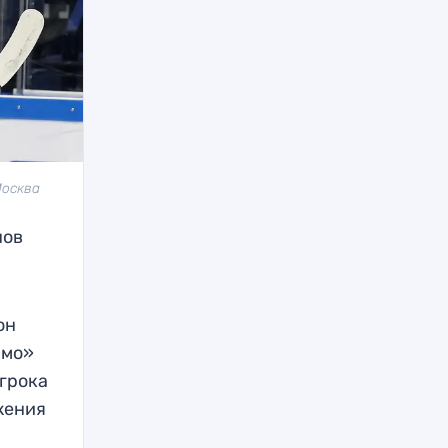
Москва
нов
он
амо»
игрока
жения