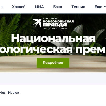
ие
Хоккей
MMA
Бокс
Теннис
Еще
Илья Масюк