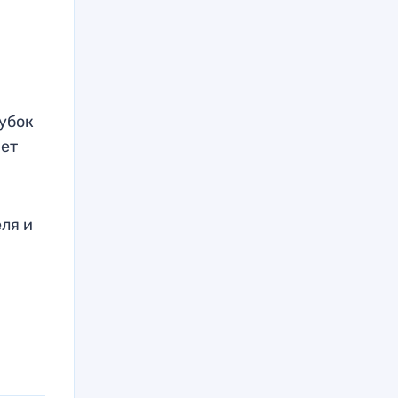
убок
яет
еля и