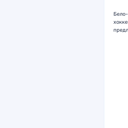
Бело-
хокке
предл