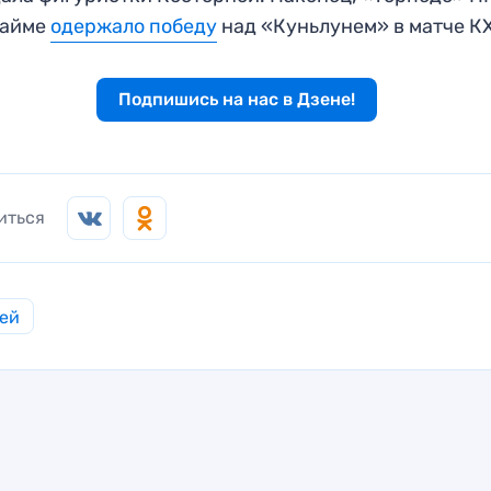
тайме
одержало победу
над «Куньлунем» в матче К
Подпишись на нас в Дзене!
иться
ей