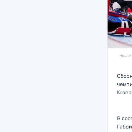
Чешск
Сборн
чемпи
Krono
В сос
Габри