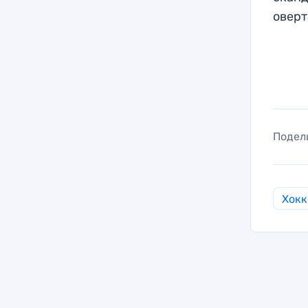
овер
Подел
Хокк