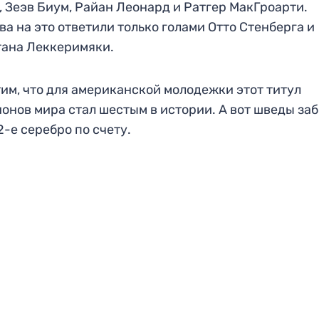
, Зеэв Биум, Райан Леонард и Ратгер МакГроарти.
ва на это ответили только голами Отто Стенберга и
тана Леккеримяки.
им, что для американской молодежки этот титул
онов мира стал шестым в истории. А вот шведы за
2-е серебро по счету.