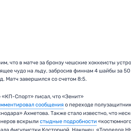
им, что в матче за бронзу чешские хоккеисты устр
ящее чудо на льду, забросив финнам 4 шайбы за 50
д. Матч завершился со счетом 8:5.
 «КП-Спорт» писал, что «Зенит»
омментировал сообщения
о переходе полузащитни
нодара» Ахметова. Также стало известно, что нес
йнеров вскрыли
стыдные подробности
«костюмног
ала фигуристки Косторной. Наконец, «Торпедо» Н