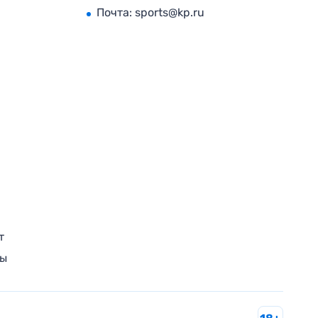
Почта:
sports@kp.ru
т
ры