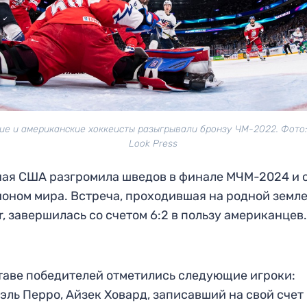
ие и американские хоккеисты разыгрывали бронзу ЧМ-2022. Фото: 
Look Press
ая США разгромила шведов в финале МЧМ-2024 и 
оном мира. Встреча, проходившая на родной земле
r, завершилась со счетом 6:2 в пользу американцев
таве победителей отметились следующие игроки:
эль Перро, Айзек Ховард, записавший на свой счет