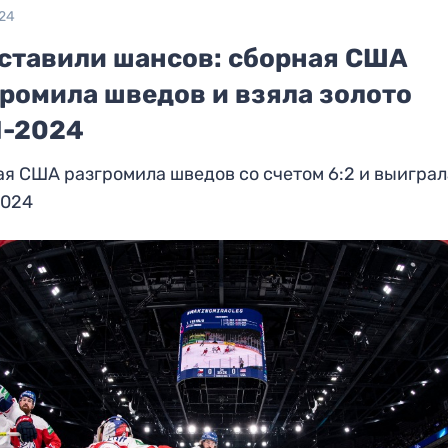
024
оставили шансов: сборная США
громила шведов и взяла золото
-2024
я США разгромила шведов со счетом 6:2 и выиграл
024