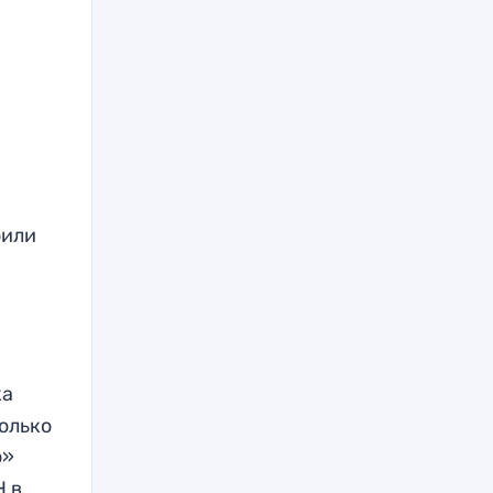
оили
ка
колько
о»
Н в