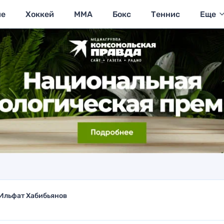
ие
Хоккей
MMA
Бокс
Теннис
Еще
Ильфат Хабибьянов