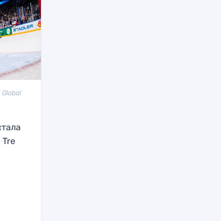
Global
стала
 Tre
.