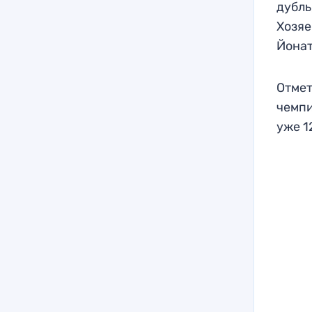
дубль
Хозяе
Йона
Отмет
чемпи
уже 1