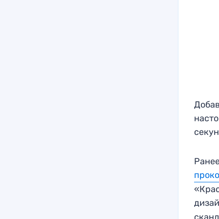
Добав
насто
секун
Ранее
прок
«Крас
диза
сканд