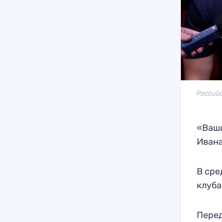
Россий
«Ваши
Иван
В сре
клуба
Перед