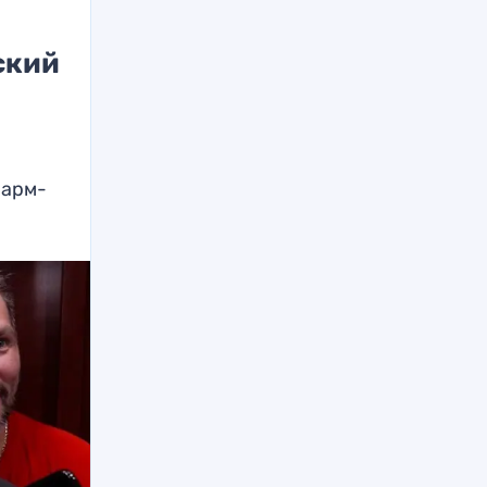
ский
фарм-