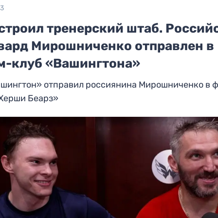
23
устроил тренерский штаб. Россий
вард Мирошниченко отправлен в
м-клуб «Вашингтона»
ашингтон» отправил россиянина Мирошниченко в 
«Херши Беарз»