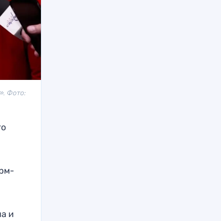
. Фото:
го
арм-
а и