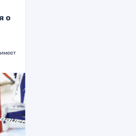
я о
 имеет