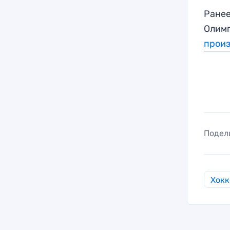
Ранее
Олим
прои
Подел
Хокк