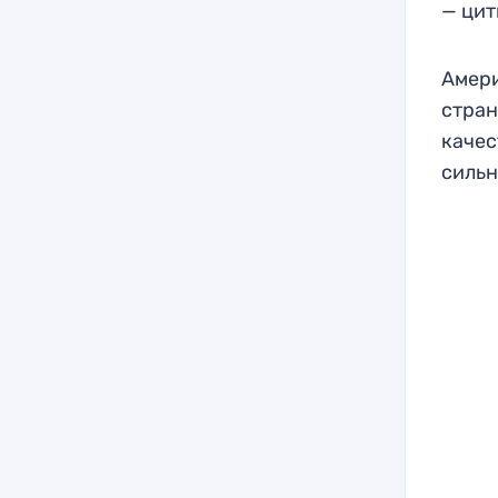
— ци
Амери
стран
качес
сильн