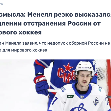
24
 смысла: Менелл резко высказалс
длении отстранения России от
ового хоккея
н Менелл заявил, что недопуск сборной России не
 для мирового хоккея