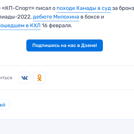
 «КП-Спорт» писал о
походе Канады в суд
за брон
пиады-2022,
дебюте Милохина
в боксе и
зошедшем в КХЛ
16 февраля.
Подпишись на нас в Дзене!
иться
ей