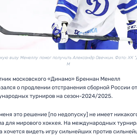
кую визу Менеллу помог получить Александр Овечкин. Фото: ХК 
М
ник московского «Динамо» Бреннан Менелл
зался о продлении отстранения сборной России о
народных турниров на сезон-2024/2025.
меня это решение [по недопуску] не имеет никаког
а для мирового хоккея. На международных турнир
а хочется видеть игру сильнейших против сильней