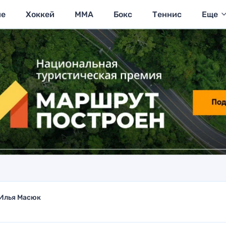
ие
Хоккей
MMA
Бокс
Теннис
Еще
Илья Масюк