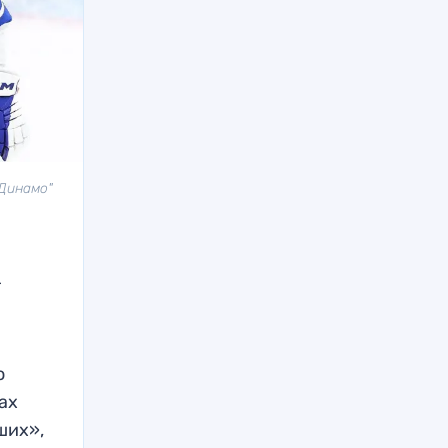
"Динамо"
т
о
ах
ших»,