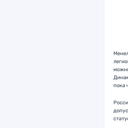
Менел
легио
можно
Динам
пока 
Росси
допус
стату