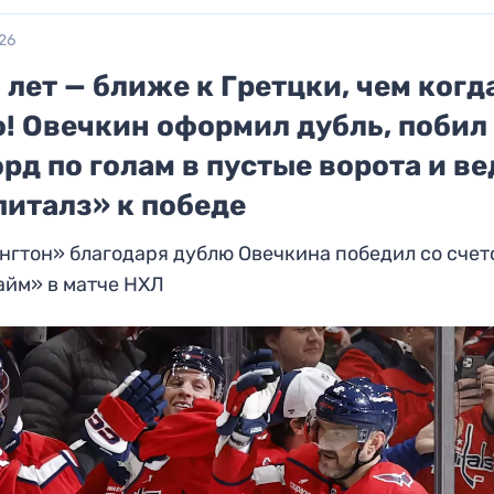
26
 лет — ближе к Гретцки, чем когд
о! Овечкин оформил дубль, побил
рд по голам в пустые ворота и ве
питалз» к победе
гтон» благодаря дублю Овечкина победил со счето
айм» в матче НХЛ