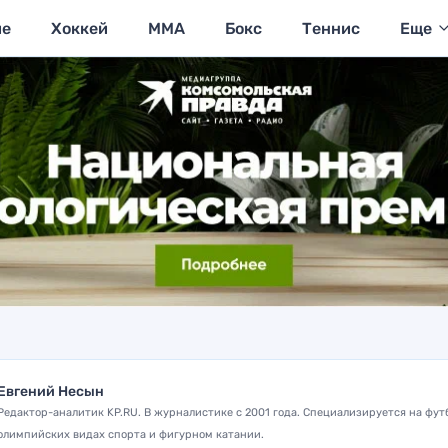
ие
Хоккей
MMA
Бокс
Теннис
Еще
Евгений Несын
Редактор-аналитик KP.RU. В журналистике с 2001 года. Специализируется на фут
олимпийских видах спорта и фигурном катании.