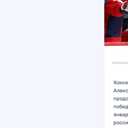
Алексан
Хокке
Алекс
продо
побед
январ
росси