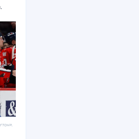
.
гтон».