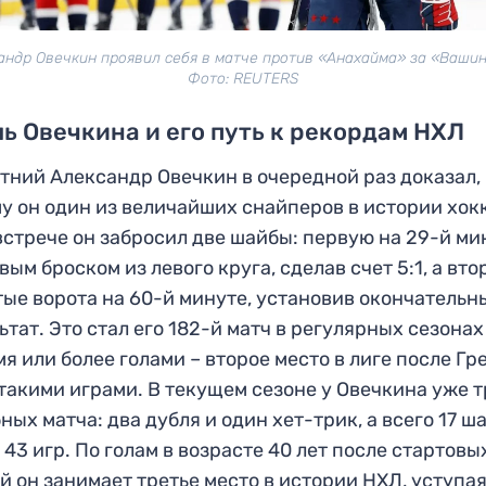
андр Овечкин проявил себя в матче против «Анахайма» за «Вашин
Фото: REUTERS
ь Овечкина и его путь к рекордам НХЛ
тний Александр Овечкин в очередной раз доказал,
у он один из величайших снайперов в истории хокк
встрече он забросил две шайбы: первую на 29-й ми
вым броском из левого круга, сделав счет 5:1, а вто
тые ворота на 60-й минуте, установив окончательн
ьтат. Это стал его 182-й матч в регулярных сезона
мя или более голами – второе место в лиге после Гр
 такими играми. В текущем сезоне у Овечкина уже 
ных матча: два дубля и один хет-трик, а всего 17 ш
 43 игр. По голам в возрасте 40 лет после стартовы
й он занимает третье место в истории НХЛ, уступа