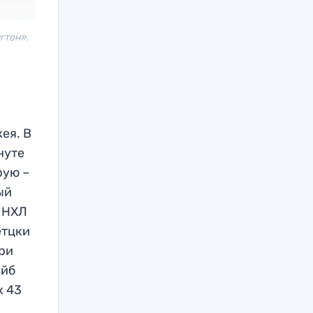
гтон».
ея. В
нуте
рую –
ый
х НХЛ
етцки
три
айб
х 43
я