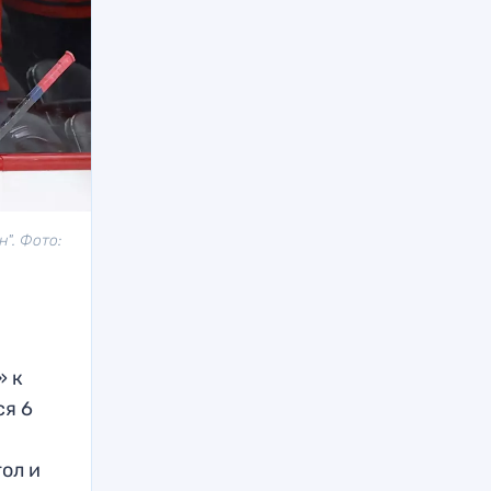
". Фото:
» к
ся 6
ол и