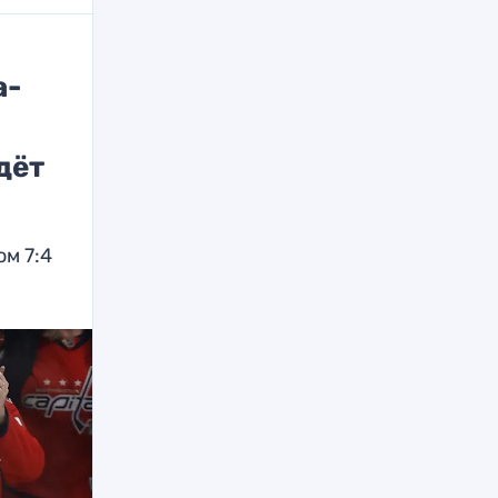
а-
дёт
м 7:4