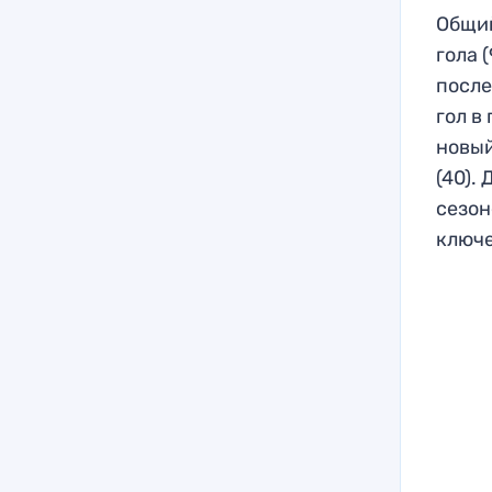
Общий
гола 
после
гол в
новый
(40).
сезон
ключе