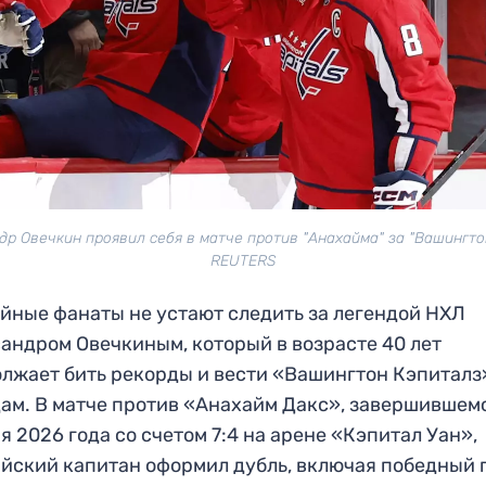
др Овечкин проявил себя в матче против "Анахайма" за "Вашингтон
REUTERS
йные фанаты не устают следить за легендой НХЛ
андром Овечкиным, который в возрасте 40 лет
лжает бить рекорды и вести «Вашингтон Кэпиталз
ам. В матче против «Анахайм Дакс», завершившем
я 2026 года со счетом 7:4 на арене «Кэпитал Уан»,
йский капитан оформил дубль, включая победный г