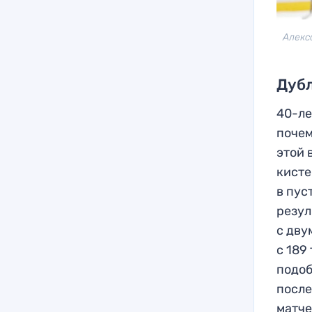
Алекс
Дубл
40-ле
почем
этой 
кисте
в пус
резул
с дву
с 189
подоб
после
матче