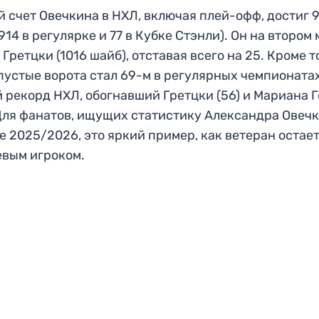
 счет Овечкина в НХЛ, включая плей-офф, достиг 
(914 в регулярке и 77 в Кубке Стэнли). Он на втором
 Гретцки (1016 шайб), отставая всего на 25. Кроме т
 пустые ворота стал 69-м в регулярных чемпионата
 рекорд НХЛ, обогнавший Гретцки (56) и Мариана 
 Для фанатов, ищущих статистику Александра Овечк
е 2025/2026, это яркий пример, как ветеран остае
вым игроком.