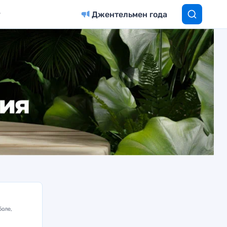
Джентельмен года
боле,