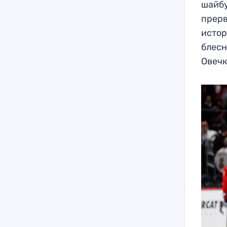
шайбу
прерв
истор
блесн
Овечк