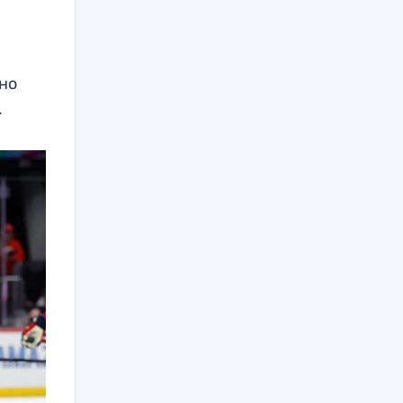
нно
.