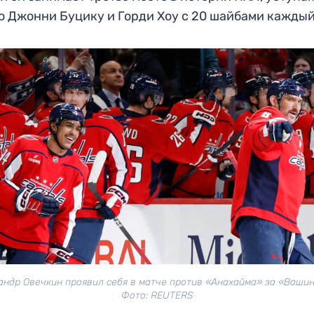
о Джонни Буцику и Горди Хоу с 20 шайбами каждый
андр Овечкин проявил себя в матче против «Анахайма» за «Вашин
Фото: REUTERS