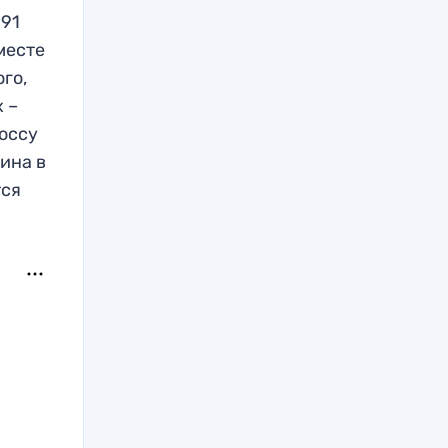
991
 месте
ого,
х –
Госсу
ина в
тся