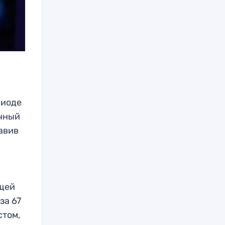
риоде
очный
тавив
ющей
за 67
стом,