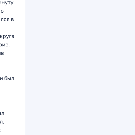
инуту
го
лся в
 круга
вие.
ив
 и был
ыл
л.
: