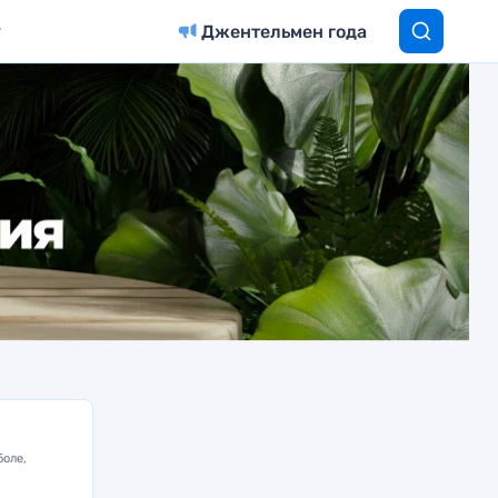
Джентельмен года
боле,