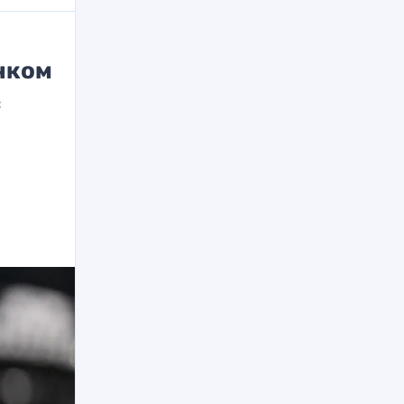
очком
с
е