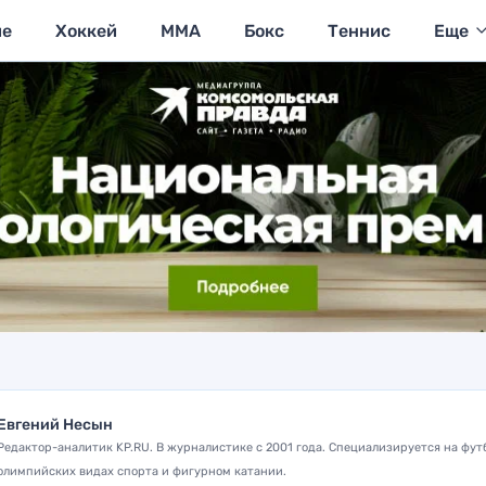
ие
Хоккей
MMA
Бокс
Теннис
Еще
Евгений Несын
Редактор-аналитик KP.RU. В журналистике с 2001 года. Специализируется на фут
олимпийских видах спорта и фигурном катании.