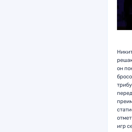
Никит
решаю
он по
бросо
трибу
перед
преим
стати
отмет
игр с