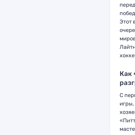
перед
побед
Этот 
очере
миров
Лайтн
хокке
Как 
раз
С пер
игры,
хозяе
«Питт
масте