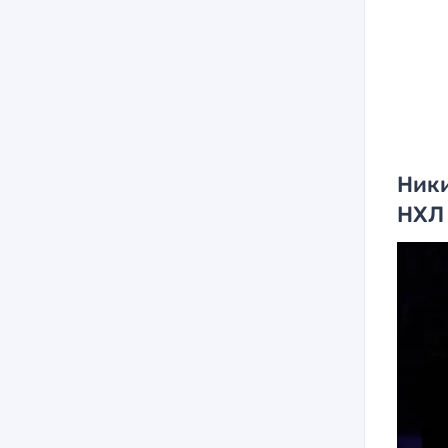
Ники
НХЛ