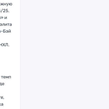
важную
4/25.
ы» и
 элита
а-Бэй
 НХЛ.
 темп
де
е,
ка