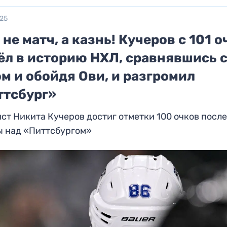
025
– не матч, а казнь! Кучеров с 101 
ёл в историю НХЛ, сравнявшись 
м и обойдя Ови, и разгромил
ттсбург»
ст Никита Кучеров достиг отметки 100 очков посл
ы над «Питтсбургом»