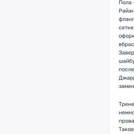
Пола 
Райан
фланг
сетке
оформ
вбрас
Завер
шайбу
после
Джарр
замен
Трене
немно
прова
Такое