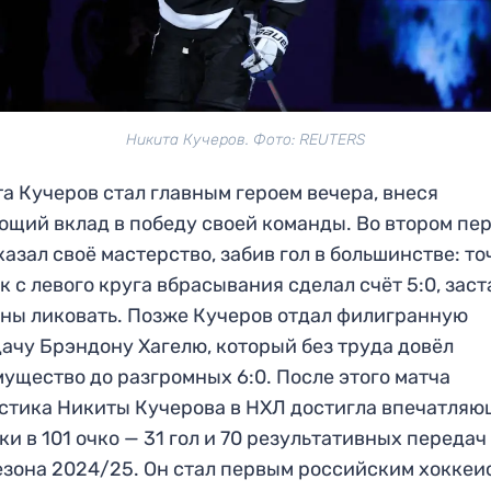
Никита Кучеров. Фото: REUTERS
а Кучеров стал главным героем вечера, внеся
щий вклад в победу своей команды. Во втором пе
казал своё мастерство, забив гол в большинстве: т
к с левого круга вбрасывания сделал счёт 5:0, зас
ны ликовать. Позже Кучеров отдал филигранную
ачу Брэндону Хагелю, который без труда довёл
ущество до разгромных 6:0. После этого матча
стика Никиты Кучерова в НХЛ достигла впечатля
ки в 101 очко — 31 гол и 70 результативных передач 
езона 2024/25. Он стал первым российским хоккеи