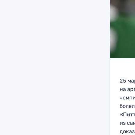
25 ма
на ар
чемпи
болел
«Питт
из са
доказ