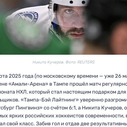
Никита Кучеров. Фото: REUTERS
рта 2025 года (по московскому времени — уже 26 м
ене «Амали-Арена» в Тампе прошёл матч регулярн
оната НХЛ, который стал настоящим подарком для
ьщиков. «Тампа-Бэй Лайтнинг» уверенно разгром
сбург Пингвинз» со счётом 6:1, а Никита Кучеров, 
мых ярких российских хоккеистов современности, 
ал свой класс. Забив гол и отдав две результативн