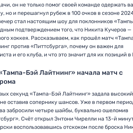
ачи, он не только помог своей команде одержать 
у, но и перешагнул рубеж в 100 очков в сезоне 202
вечер стал настоящим шоу для поклонников «Тамп
дным подтверждением того, что Никита Кучеров —
ого хоккея. Рассказываем, как прошёл матч «Тамп
инг против «Питтсбурга», почему он важен для
иста и его клуба, и что это значит для их позиций в
«Тампа-Бэй Лайтнинг» начала матч с
грома
вых секунд «Тампа-Бэй Лайтнинг» задала высокий
 не оставив сопернику шансов. Уже в первом перио
ва забросили четыре шайбы, буквально ошеломив
сбург». Счёт открыл Энтони Чирелли на 13-й минут
рски воспользовавшись отскоком после броска Ни