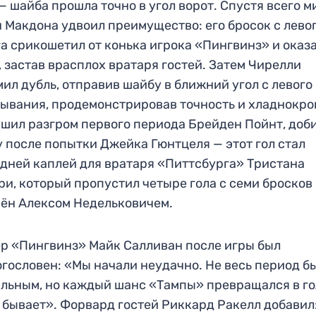
— шайба прошла точно в угол ворот. Спустя всего м
 Макдона удвоил преимущество: его бросок с лево
а срикошетил от конька игрока «Пингвинз» и оказа
, застав врасплох вратаря гостей. Затем Чирелли
ил дубль, отправив шайбу в ближний угол с левого
ывания, продемонстрировав точность и хладнокро
шил разгром первого периода Брейден Пойнт, доб
 после попытки Джейка Гюнтцеля — этот гол стал
дней каплей для вратаря «Питтсбурга» Тристана
и, который пропустил четыре гола с семи бросков
ён Алексом Недельковичем.
р «Пингвинз» Майк Салливан после игры был
гословен: «Мы начали неудачно. Не весь период б
льным, но каждый шанс «Тампы» превращался в го
 бывает». Форвард гостей Риккард Ракелл добавил