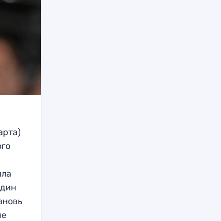
арта)
ого
ила
один
вновь
ые