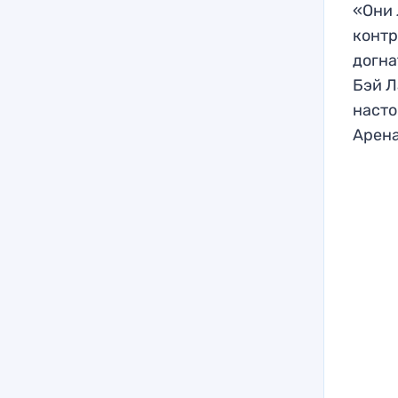
«Они 
контр
догна
Бэй Л
насто
Арена