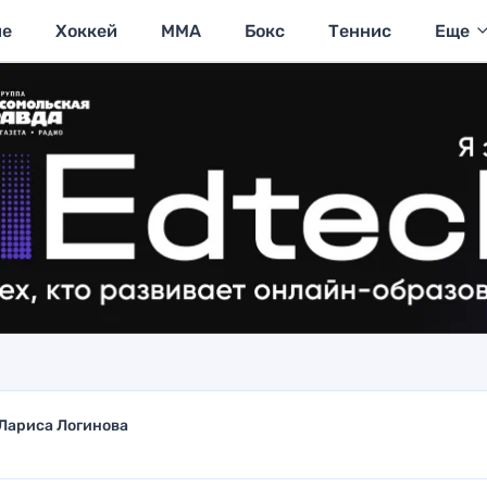
ие
Хоккей
MMA
Бокс
Теннис
Еще
Лариса Логинова