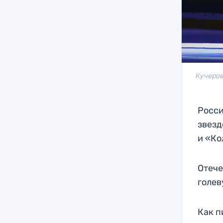
Кучеров
Росси
звезд
и «Ко
Отече
голев
Как п