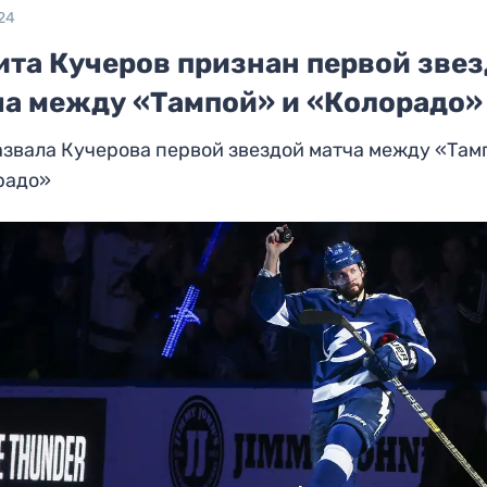
24
ита Кучеров признан первой зве
ча между «Тампой» и «Колорадо»
звала Кучерова первой звездой матча между «Там
радо»