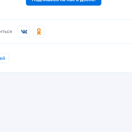
иться
ей