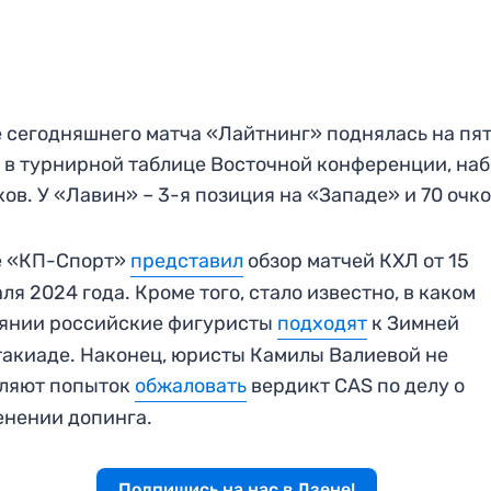
 сегодняшнего матча «Лайтнинг» поднялась на пя
 в турнирной таблице Восточной конференции, на
ков. У «Лавин» – 3-я позиция на «Западе» и 70 очко
е «КП-Спорт»
предста
в
ил
обзор матчей КХЛ от 15
ля 2024 года. Кроме того, стало известно, в каком
оянии российские фигуристы
подходят
к Зимней
акиаде. Наконец, юристы Камилы Валиевой не
вляют попыток
обжаловать
вердикт CAS по делу о
нении допинга.
Подпишись на нас в Дзене!