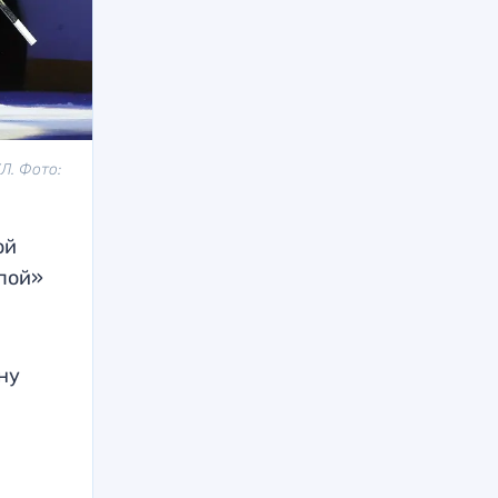
Л. Фото:
ой
мпой»
ну