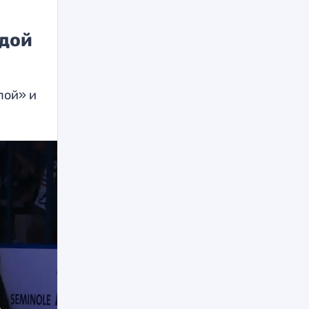
здой
пой» и