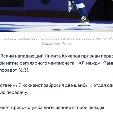
 повторил рекорд Овечкина по результативной серии в матчах НХ
Global Look Press
йский нападающий Никита Кучеров признан перв
ой матча регулярного чемпионата НХЛ между «Та
лорадо» (6:3).
ственный хоккеист забросил две шайбы и отдал од
ую передачу.
ишет пресс-служба лиги, звание второй звезды