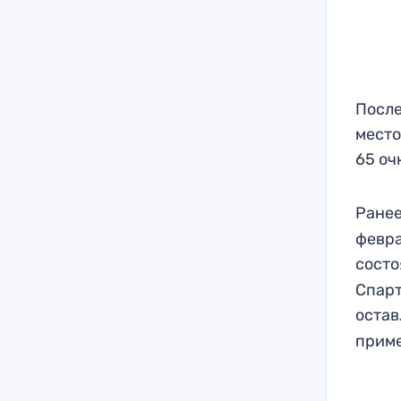
После
место
65 оч
Ране
февра
сост
Спарт
оста
приме