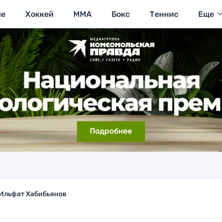
ие
Хоккей
MMA
Бокс
Теннис
Еще
Ильфат Хабибьянов