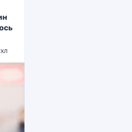
ин
ось
НХЛ