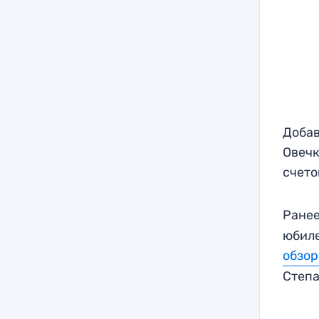
Добав
Овечк
счето
Ранее
юбиле
обзор
Степ