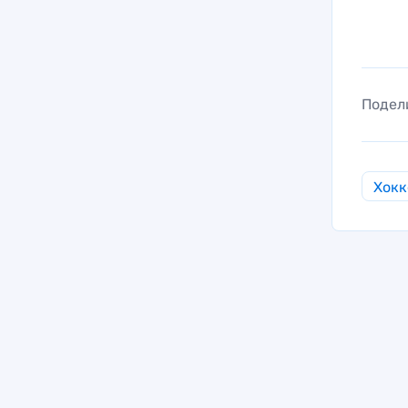
Подел
Хокк