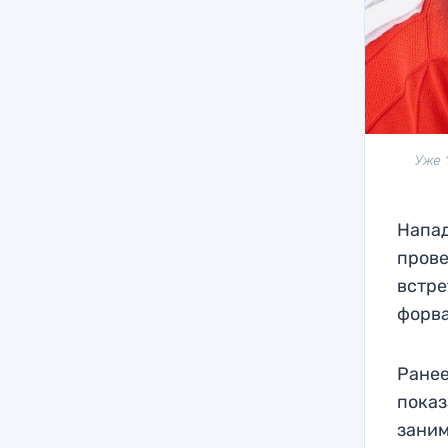
Уже 
Напа
прове
встре
форва
Ранее
показ
заним