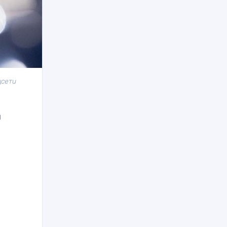
цсети
н
а