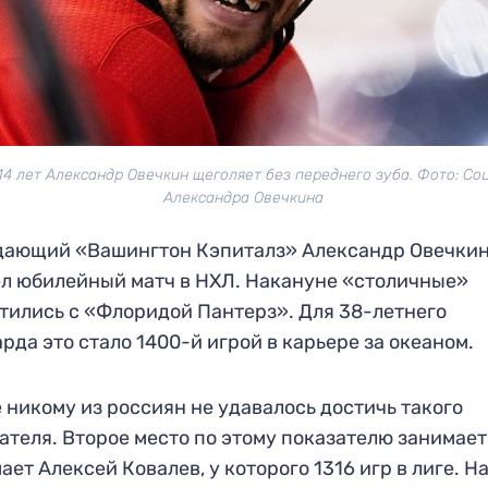
14 лет Александр Овечкин щеголяет без переднего зуба. Фото: Со
Александра Овечкина
дающий «Вашингтон Кэпиталз» Александр Овечки
л юбилейный матч в НХЛ. Накануне «столичные»
тились с «Флоридой Пантерз». Для 38-летнего
рда это стало 1400-й игрой в карьере за океаном.
 никому из россиян не удавалось достичь такого
ателя. Второе место по этому показателю занимает
ает Алексей Ковалев, у которого 1316 игр в лиге. Н