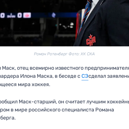
Роман Ротенберг Фото: ХК СКА
 Маск, отец всемирно известного предпринимател
ардера Илона Маска, в беседе с
СЭ
сделал заявлен
щееся мира хоккея.
ообщил Маск-старший, он считает лучшим хоккей
ром в мире российского специалиста Романа
берга.