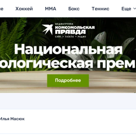
ие
Хоккей
MMA
Бокс
Теннис
Еще
Илья Масюк