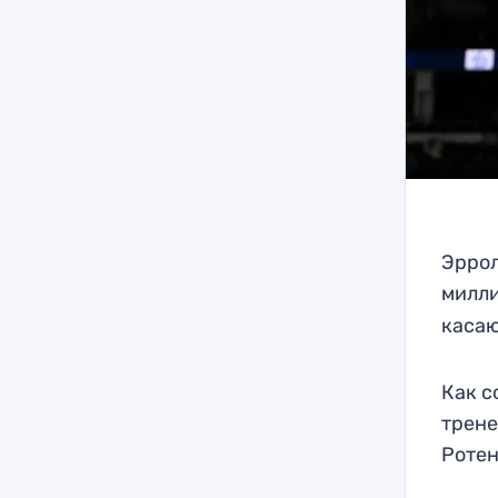
Эррол
милли
касаю
Как с
трене
Ротен