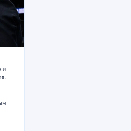
я и
ие,
ным