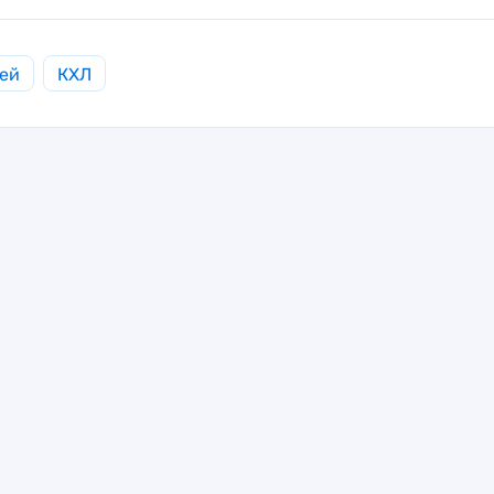
ей
КХЛ