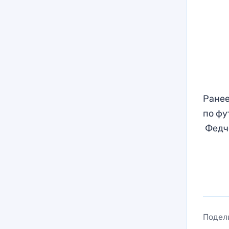
Ранее
по фу
Федче
Подел