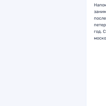
Напом
заним
после
петер
год. 
моско