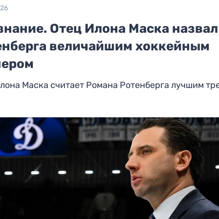
026
знание. Отец Илона Маска назвал
енберга величайшим хоккейным
нером
лона Маска считает Романа Ротенберга лучшим тр