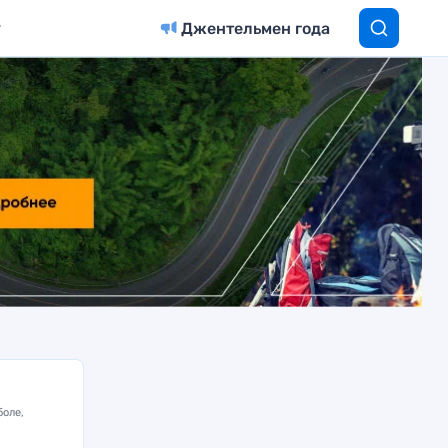
Джентельмен года
боле,