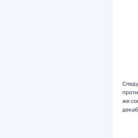
Следу
проти
же со
декаб