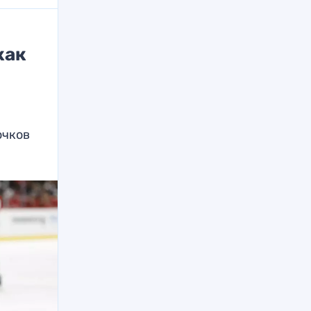
как
очков