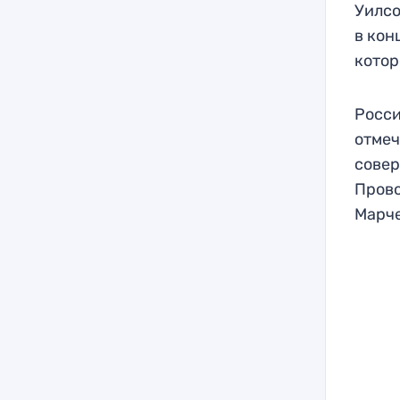
Уилсо
в кон
котор
Росси
отмеч
совер
Прово
Марче