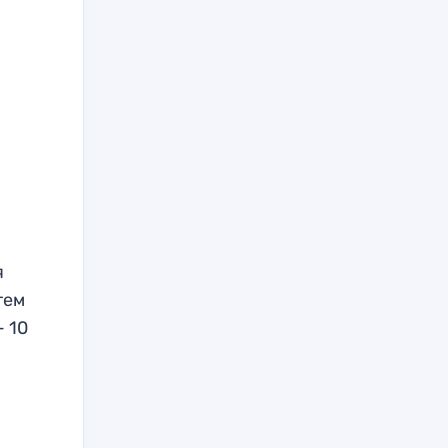
я
тем
— 10