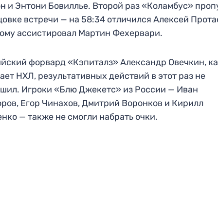
н и Энтони Бовиллье. Второй раз «Коламбус» проп
цовке встречи — на 58:34 отличился Алексей Прота
ому ассистировал Мартин Фехервари.
йский форвард «Кэпиталз» Александр Овечкин, к
ает НХЛ, результативных действий в этот раз не
шил. Игроки «Блю Джекетс» из России — Иван
ров, Егор Чинахов, Дмитрий Воронков и Кирилл
нко — также не смогли набрать очки.