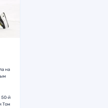
ла на
ным
 50‑й
и Том