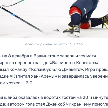
Александр Овечкин. Фото: REUTERS
ь на 8 декабря в Вашингтоне завершился матч
ярного первенства, где «Вашингтон Кэпиталз»
мал команду «Коламбус Блю Джекетс». Игра прош
дке «Кэпитал Уан-Арены» и завершилась уверен
ом хозяев — 2:0.
я шайба оказалась в воротах гостей на 20‑й минуте
де: автором гола стал Джейкоб Чикран, ему помогл