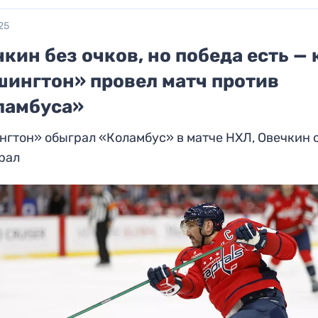
25
кин без очков, но победа есть — 
шингтон» провел матч против
ламбуса»
гтон» обыграл «Коламбус» в матче НХЛ, Овечкин 
рал