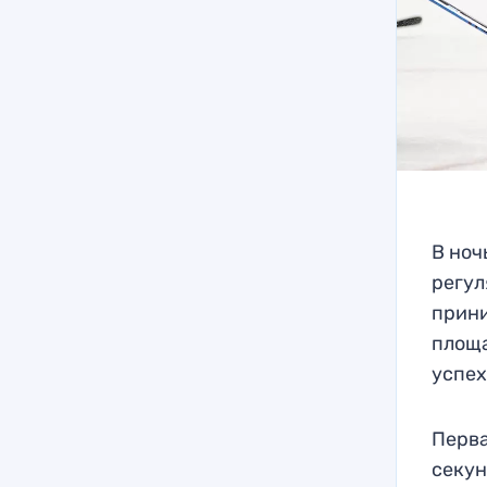
В ноч
регул
прини
площа
успех
Перва
секун