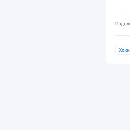
Подел
Хокк