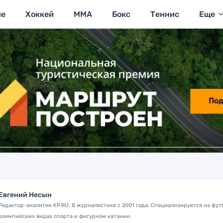
ие
Хоккей
MMA
Бокс
Теннис
Еще
Евгений Несын
Редактор-аналитик KP.RU. В журналистике с 2001 года. Специализируется на фут
олимпийских видах спорта и фигурном катании.