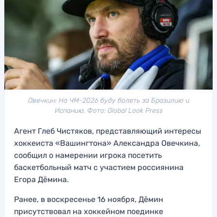
Овечкин: На ЧМ-2026 буду болеть за Бразилию и
Испанию. Фото: Global Look Press
Агент Глеб Чистяков, представляющий интересы
хоккеиста «Вашингтона» Александра Овечкина,
сообщил о намерении игрока посетить
баскетбольный матч с участием россиянина
Егора Дёмина.
Ранее, в воскресенье 16 ноября, Дёмин
присутствовал на хоккейном поединке