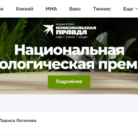
ие
Хоккей
MMA
Бокс
Теннис
Еще
Лариса Логинова