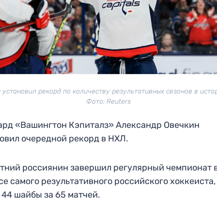
 установил рекорд по количеству результативных сезонов в исто
Фото: Reuters
рд «Вашингтон Кэпиталз» Александр Овечкин
овил очередной рекорд в НХЛ.
тний россиянин завершил регулярный чемпионат 
се самого результативного российского хоккеиста,
 44 шайбы за 65 матчей.