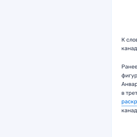
К сло
канад
Ранее
фигур
Анва
в тре
раск
канад