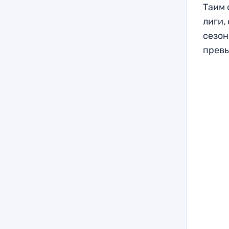
Таим 
лиги,
сезон
превы