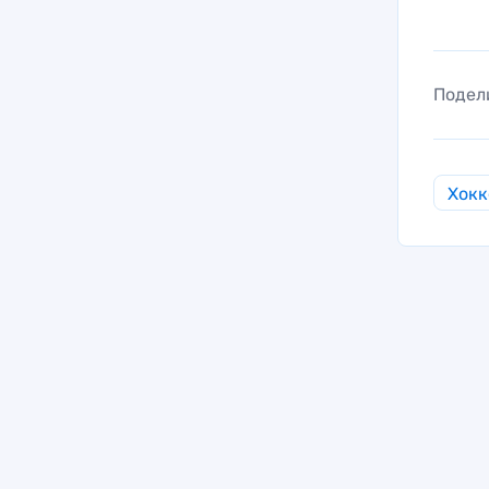
Подел
Хокк