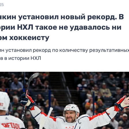
25
чкин установил новый рекорд. В
рии НХЛ такое не удавалось ни
ом хоккеисту
н установил рекорд по количеству результативны
в в истории НХЛ