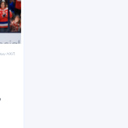
рии НХЛ.
в