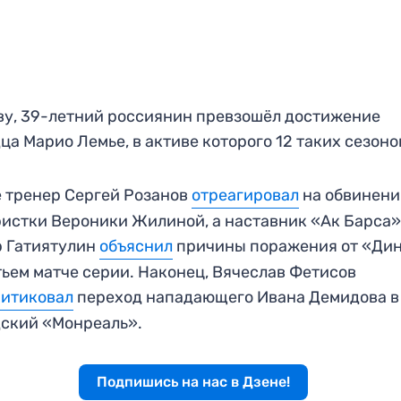
ву, 39-летний россиянин превзошёл достижение
ца Марио Лемье, в активе которого 12 таких сезоно
 тренер Сергей Розанов
отреагировал
на обвинени
истки Вероники Жилиной, а наставник «Ак Барса
р Гатиятулин
объяснил
причины поражения от «Ди
тьем матче серии. Наконец, Вячеслав Фетисов
ритиковал
переход нападающего Ивана Демидова в
ский «Монреаль».
Подпишись на нас в Дзене!