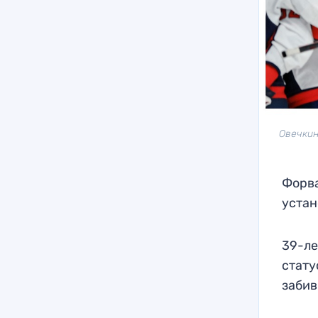
Овечкин
Форва
устан
39-ле
стату
забив