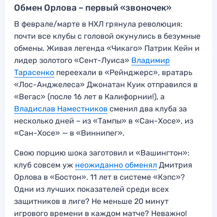
Обмен Орлова – первый «звоночек»
В феврале/марте в НХЛ грянула революция:
почти все клубы с головой окунулись в безумные
обмены. Живая легенда «Чикаго» Патрик Кейн и
лидер золотого «Сент-Луиса»
Владимир
Тарасенко
переехали в «Рейнджерс», вратарь
«Лос-Анджелеса» Джонатан Куик отправился в
«Вегас» (после 16 лет в Калифорнии!), а
Владислав Наместников
сменил два клуба за
несколько дней – из «Тампы» в «Сан-Хосе», из
«Сан-Хосе» — в «Виннипег».
Свою порцию шока заготовил и «Вашингтон»:
клуб совсем уж
неожиданно обменял
Дмитрия
Орлова в «Бостон». 11 лет в системе «Кэпс»?
Одни из лучших показателей среди всех
защитников в лиге? Не меньше 20 минут
игрового времени в каждом матче? Неважно!