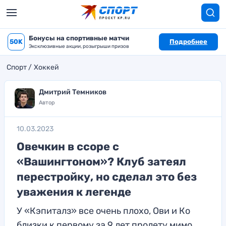
Бонусы на спортивные матчи
50K
Подробнее
Эксклюзивные акции, розыгрыши призов
Спорт
Хоккей
Дмитрий Темников
Автор
10.03.2023
Овечкин в ссоре с
«Вашингтоном»? Клуб затеял
перестройку, но сделал это без
уважения к легенде
У «Кэпиталз» все очень плохо, Ови и Ко
близки к первому за 9 лет пролету мимо