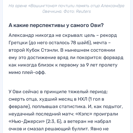
На арене «Вашингтона» почтили память отца Александра
Овечкина. Фото: Reuters
А какие перспективы у самого Ови?
Александр никогда не скрывал: цель – рекорд
Гретцки (до него осталось 78 шайб), мечта –
второй Кубок Стэнли. В нынешнем состоянии
ему это достижение вряд ли покорится: форвард
как никогда близок к первому за 9 лет пролету
мимо плей-офф.
У Ови сейчас в принципе тяжелый период:
смерть отца, худший месяц в НХЛ (1 гол в
феврале), поплывшая статистика. И, как подытог,
неудачный последний матч: «Кэпс» проиграли
«Нью-Джерси» (2:3, Б), а ветеран не набрал
очков и смазал решающий буллит. Явно не