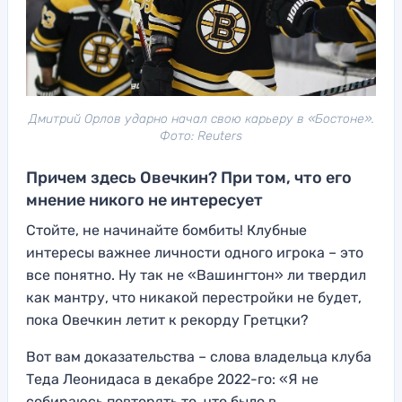
Дмитрий Орлов ударно начал свою карьеру в «Бостоне».
Фото: Reuters
Причем здесь Овечкин? При том, что его
мнение никого не интересует
Стойте, не начинайте бомбить! Клубные
интересы важнее личности одного игрока – это
все понятно. Ну так не «Вашингтон» ли твердил
как мантру, что никакой перестройки не будет,
пока Овечкин летит к рекорду Гретцки?
Вот вам доказательства – слова владельца клуба
Теда Леонидаса в декабре 2022-го: «Я не
собираюсь повторять то, что было в