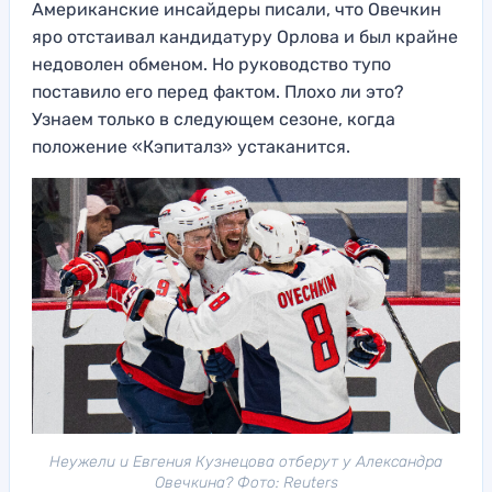
Американские инсайдеры писали, что Овечкин
яро отстаивал кандидатуру Орлова и был крайне
недоволен обменом. Но руководство тупо
поставило его перед фактом. Плохо ли это?
Узнаем только в следующем сезоне, когда
положение «Кэпиталз» устаканится.
Неужели и Евгения Кузнецова отберут у Александра
Овечкина? Фото: Reuters