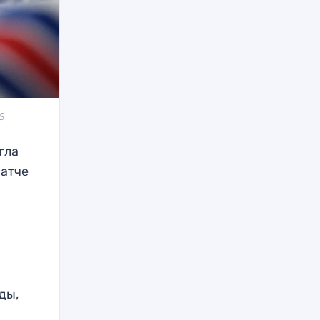
S
гла
матче
ды,