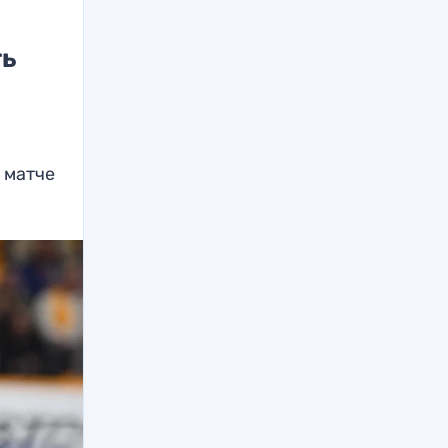
ть
.
 матче