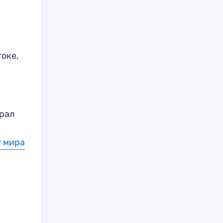
оке,
рал
 мира