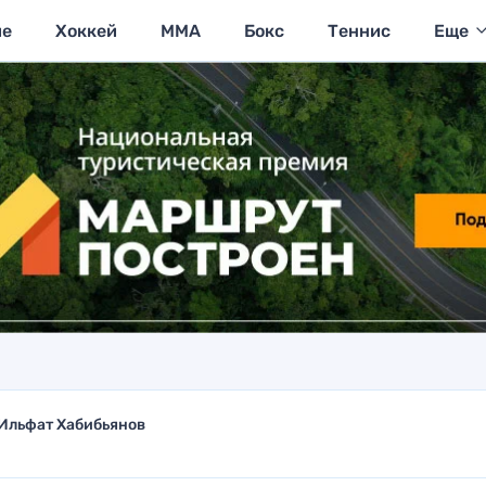
ие
Хоккей
MMA
Бокс
Теннис
Еще
Ильфат Хабибьянов