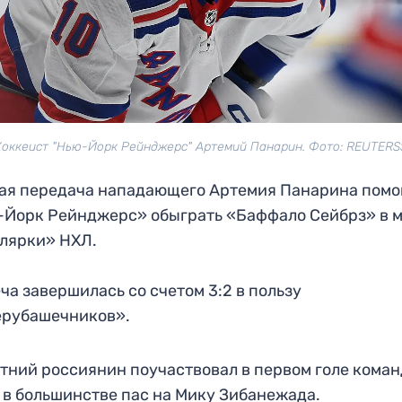
Хоккеист "Нью-Йорк Рейнджерс" Артемий Панарин. Фото: REUTERS
ая передача нападающего Артемия Панарина помо
Йорк Рейнджерс» обыграть «Баффало Сейбрз» в 
лярки» НХЛ.
ча завершилась со счетом 3:2 в пользу
ерубашечников».
тний россиянин поучаствовал в первом голе коман
 в большинстве пас на Мику Зибанежада.