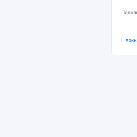
Подел
Хокк