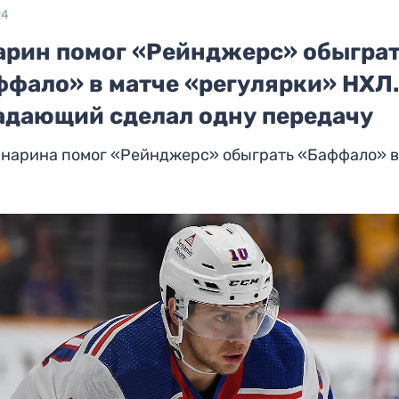
24
арин помог «Рейнджерс» обыгра
ффало» в матче «регулярки» НХЛ
адающий сделал одну передачу
анарина помог «Рейнджерс» обыграть «Баффало» в