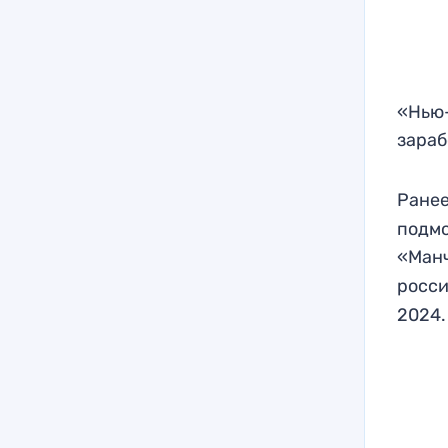
«Нью-
зараб
Ранее
подмо
«Манч
росс
2024