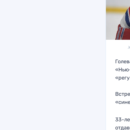
Голев
«Нью-
«регу
Встре
«син
33-ле
отдав