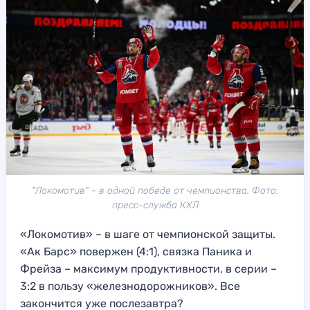
"Локомотив" - в одной победе от чемпионства. Фото:
пресс-служба КХЛ
«Локомотив» – в шаге от чемпионской защиты.
«Ак Барс» повержен (4:1), связка Паника и
Фрейза – максимум продуктивности, в серии –
3:2 в пользу «железнодорожников». Все
закончится уже послезавтра?