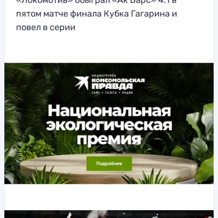
«Локомотив» обыграл «Ак Барс» 4:1 в
пятом матче финала Кубка Гагарина и
повел в серии