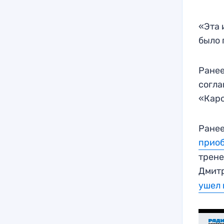
«Эта 
было 
Ранее
согла
«Каро
Ранее
приоб
трене
Дмит
ушел 