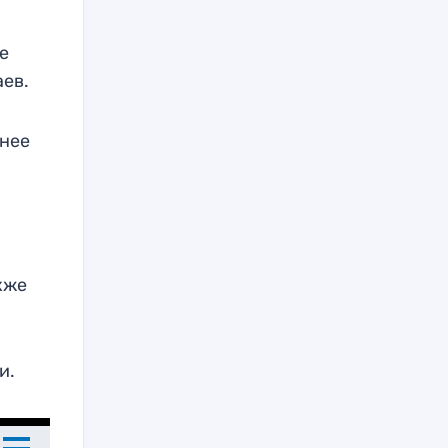
е
аев.
тнее
кже
ии.