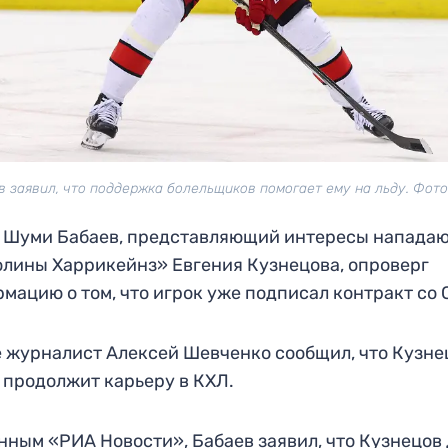
в заявил, что поддержка болельщиков помогает ему на льду. Фото:
 Шуми Бабаев, представляющий интересы напада
лины Харрикейнз» Евгения Кузнецова, опроверг
мацию о том, что игрок уже подписал контракт со
 журналист Алексей Шевченко сообщил, что Кузне
 продолжит карьеру в КХЛ.
нным «РИА Новости», Бабаев заявил, что Кузнецов