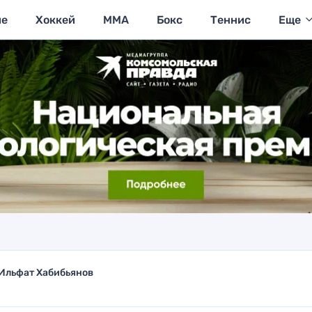
ие
Хоккей
MMA
Бокс
Теннис
Еще
Ильфат Хабибьянов