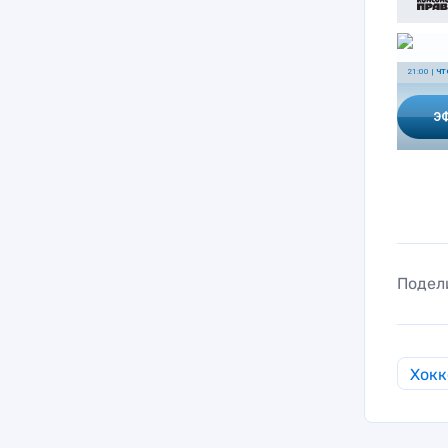
Подел
Хокк