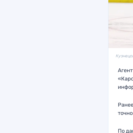
Кузнецо
Агент
«Каро
инфор
Ранее
точно
По да