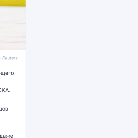
 Reuters
ющего
 СКА.
цов
 даже