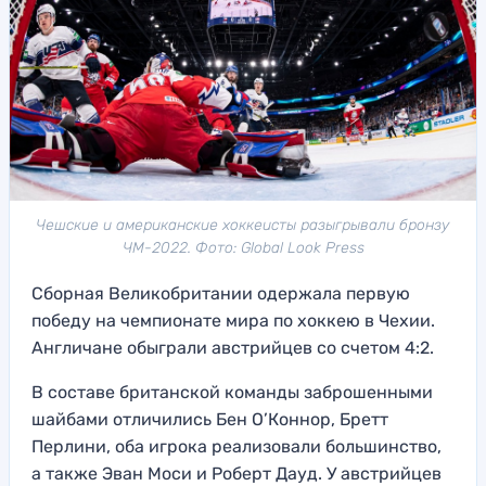
Чешские и американские хоккеисты разыгрывали бронзу
ЧМ-2022. Фото: Global Look Press
Сборная Великобритании одержала первую
победу на чемпионате мира по хоккею в Чехии.
Англичане обыграли австрийцев со счетом 4:2.
В составе британской команды заброшенными
шайбами отличились Бен О’Коннор, Бретт
Перлини, оба игрока реализовали большинство,
а также Эван Моси и Роберт Дауд. У австрийцев