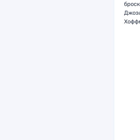
броск
Джоэл
Хофф