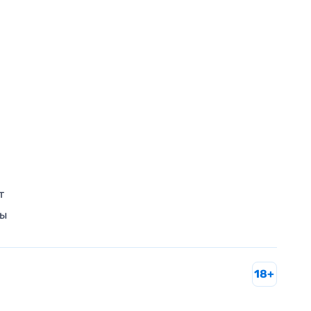
т
ры
18+