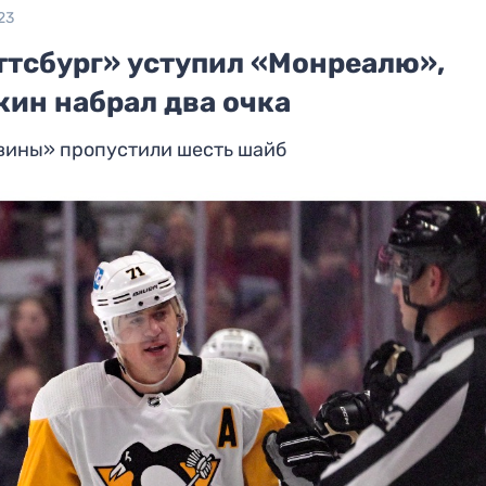
23
ттсбург» уступил «Монреалю»,
кин набрал два очка
вины» пропустили шесть шайб