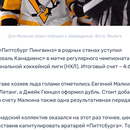
Для Малкина сезон подошел к заверщению. Фото: Reuters
«Питтсбург Пингвинз» в родных стенах уступил
еаль Канадиенс» в матче регулярного чемпионата
нальной хоккейной лиги (НХЛ). Итоговый счет – 4:6
таве хозяев льда голами отметились Евгений Малки
Летанг, а Джейк Гюнцел оформил дубль. Стоит доба
а счету Малкина также одна результативная переда
надский коллектив оказался на этот раз точнее, ше
аставив капитулировать вратарей «Питтсбурга». Т