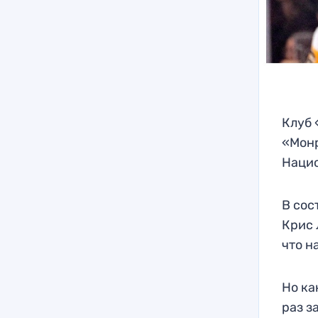
Клуб 
«Монр
Нацио
В сос
Крис 
что н
Но ка
раз з