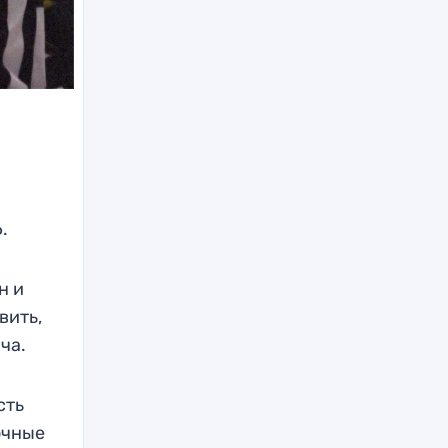
.
н и
вить,
ча.
сть
очные