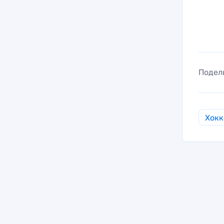
Подел
Хокк