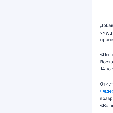
Добав
умудр
произ
«Питт
Восто
14-ю 
Отмет
Федер
возвр
«Ваши