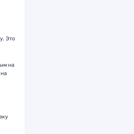
у. Это
мым на
 на
вку