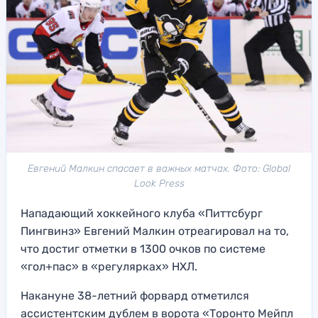
Евгений Малкин спасает в важных матчах. Фото: Global
Look Press
Нападающий хоккейного клуба «Питтсбург
Пингвинз» Евгений Малкин отреагировал на то,
что достиг отметки в 1300 очков по системе
«гол+пас» в «регулярках» НХЛ.
Накануне 38-летний форвард отметился
ассистентским дублем в ворота «Торонто Мейпл