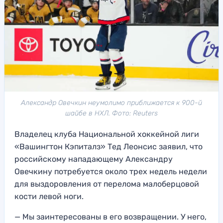
Александр Овечкин неумолимо приближается к 900-й
шайбе в НХЛ. Фото: Reuters
Владелец клуба Национальной хоккейной лиги
«Вашингтон Кэпиталз» Тед Леонсис заявил, что
российскому нападающему Александру
Овечкину потребуется около трех недель недели
для выздоровления от перелома малоберцовой
кости левой ноги.
— Мы заинтересованы в его возвращении. У него,