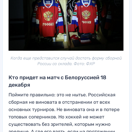
Когда еще представится случай достать форму сборной
России со склада. Фото: ФХР
Кто придет на матч с Белоруссией 18
декабря
Поймите правильно: это не нытье. Российская
сборная не виновата в отстранении от всех
основных турниров. Не виновата она и в потере
топовых соперников. Но хоккей не может
существовать без зрителей, которым нужно
зрелище. А где его взять, если на протяжении