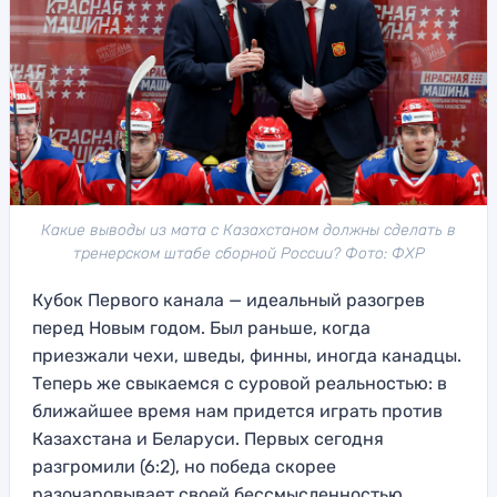
Какие выводы из мата с Казахстаном должны сделать в
тренерском штабе сборной России? Фото: ФХР
Кубок Первого канала — идеальный разогрев
перед Новым годом. Был раньше, когда
приезжали чехи, шведы, финны, иногда канадцы.
Теперь же свыкаемся с суровой реальностью: в
ближайшее время нам придется играть против
Казахстана и Беларуси. Первых сегодня
разгромили (6:2), но победа скорее
разочаровывает своей бессмысленностью.