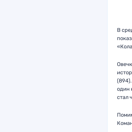
В сре
показ
«Кола
Овечк
истор
(894)
один 
стал 
Помим
Коман