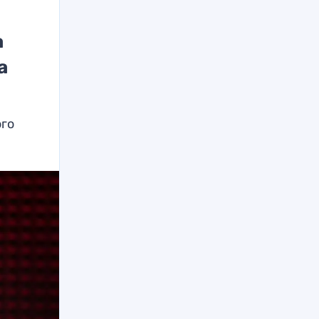
а
а
ого