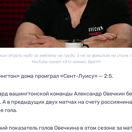
кин: Играть надо за эмблему на груди, а не за фамилию на спине. 
YouTube-канал «Это хоккей, брат!»
нгтон» дома проиграл «Сент-Луису» — 2:5.
рд вашингтонской команды Александр Овечкин бе
. А в предыдущих двух матчах на счету россиянин
е гола.
ий показатель голов Овечкина в этом сезоне за ма