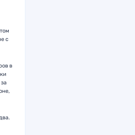
этом
ре с
ров в
цки
 за
оне,
два.