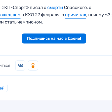
 «КП-Спорт» писал о
смерти
Спасского, о
зошедшем
в КХЛ 27 февраля, о
причинах
, почему «З
н стать чемпионом.
Подпишись на нас в Дзене!
иться
ей