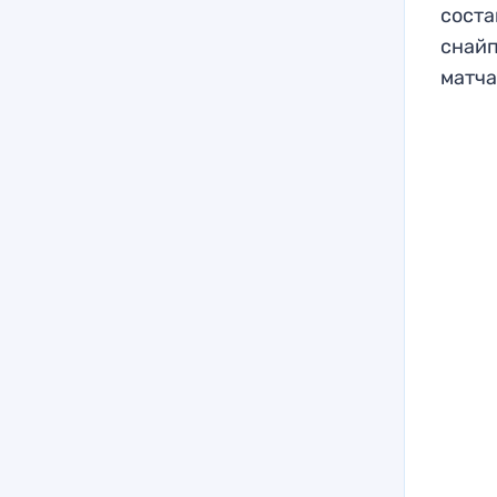
соста
снайп
матча