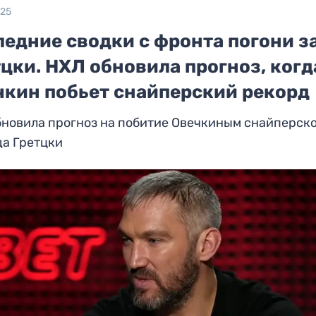
025
едние сводки с фронта погони з
цки. НХЛ обновила прогноз, когд
чкин побьет снайперский рекорд
бновила прогноз на побитие Овечкиным снайперск
да Гретцки