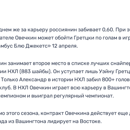
днем же за карьеру россиянин забивает 0,60. При 
ателе Овечкин может обойти Гретцки по голам в иг
мбус Блю Джекетс» 12 апреля.
ин занимает второе место в списке лучших снайпе
ии НХЛ (883 шайбы). Он уступает лишь Уэйну Грет
. Только Александр в истории НХЛ забил 800+ голов
клуб. В НХЛ Овечкин играет всю карьеру в Вашингт
чемпионом и выиграл регулярный чемпионат.
о этого сезона, контракт Овечкина действует еще 
да из Вашингтона лидирует на Востоке.