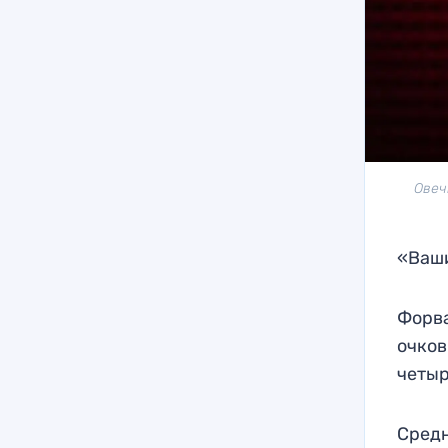
Овеч
«Ваши
Форва
очков
четыр
Средн