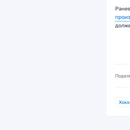
Ранее
прои
долже
Подел
Хокк