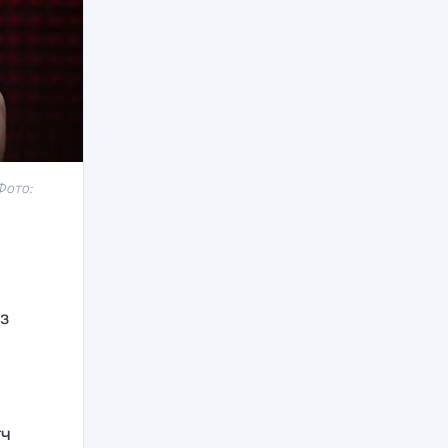
Фото:
з
а
тч