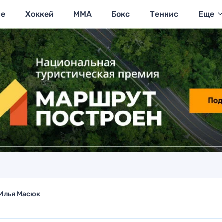
ие
Хоккей
MMA
Бокс
Теннис
Еще
Илья Масюк