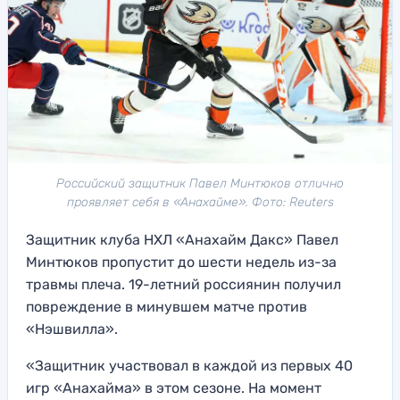
Российский защитник Павел Минтюков отлично
проявляет себя в «Анахайме». Фото: Reuters
Защитник клуба НХЛ «Анахайм Дакс» Павел
Минтюков пропустит до шести недель из-за
травмы плеча. 19-летний россиянин получил
повреждение в минувшем матче против
«Нэшвилла».
«Защитник участвовал в каждой из первых 40
игр «Анахайма» в этом сезоне. На момент