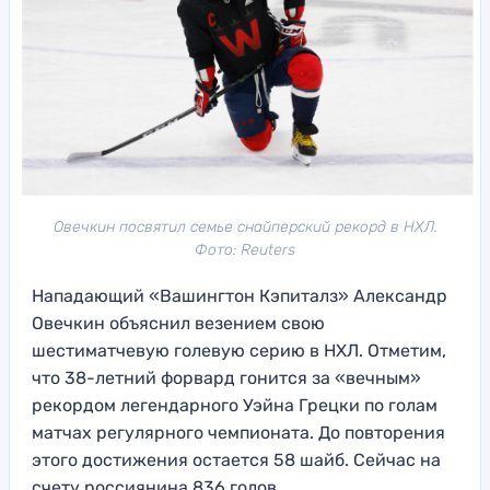
Овечкин посвятил семье снайперский рекорд в НХЛ.
Фото: Reuters
Нападающий «Вашингтон Кэпиталз» Александр
Овечкин объяснил везением свою
шестиматчевую голевую серию в НХЛ. Отметим,
что 38-летний форвард гонится за «вечным»
рекордом легендарного Уэйна Грецки по голам
матчах регулярного чемпионата. До повторения
этого достижения остается 58 шайб. Сейчас на
счету россиянина 836 голов.