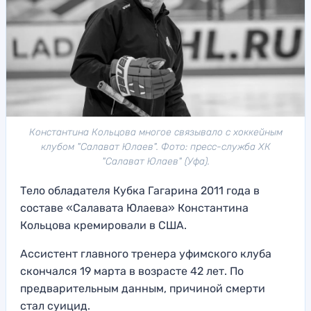
Константина Кольцова многое связывало с хоккейным
клубом "Салават Юлаев". Фото: пресс-служба ХК
"Салават Юлаев" (Уфа).
Тело обладателя Кубка Гагарина 2011 года в
составе «Салавата Юлаева» Константина
Кольцова кремировали в США.
Ассистент главного тренера уфимского клуба
скончался 19 марта в возрасте 42 лет. По
предварительным данным, причиной смерти
стал суицид.