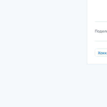
Подел
Хокк