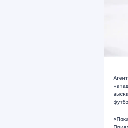
Агент
напад
выска
футбо
«Пока
Приед