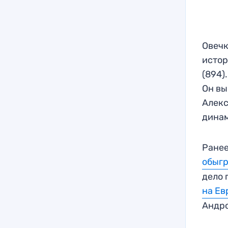
Овечк
истор
(894)
Он вы
Алекс
динам
Ранее
обыг
дело 
на Ев
Андр