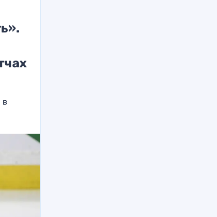
ь».
тчах
 в