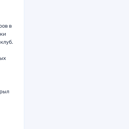
ров в
цки
 клуб.
ных
крыл
и