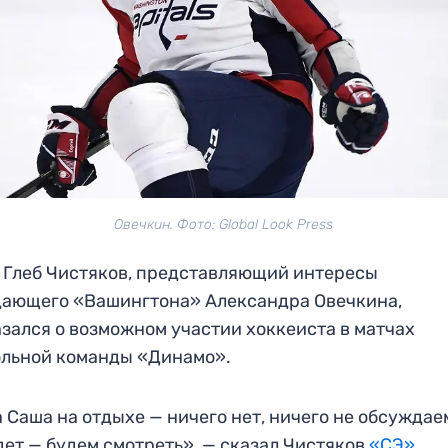
Овечкин. Фото: Global Look Press
 Глеб Чистяков, представляющий интересы
ающего «Вашингтона» Александра Овечкина,
зался о возможном участии хоккеиста в матчах
льной команды «Динамо».
 Саша на отдыхе — ничего нет, ничего не обсуждае
ет — будем смотреть», — сказал Чистяков
«СЭ».