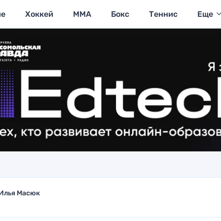
ие
Хоккей
MMA
Бокс
Теннис
Еще
Илья Масюк