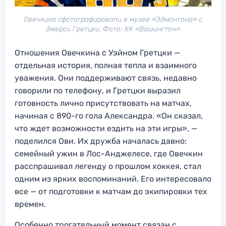
Овечкина сфотографировали в музее «Эдмонтона» с
джерси Гретцки. Фото: ХК «Вашингтон»
Отношения Овечкина с Уэйном Гретцки —
отдельная история, полная тепла и взаимного
уважения. Они поддерживают связь, недавно
говорили по телефону, и Гретцки выразил
готовность лично присутствовать на матчах,
начиная с 890-го гола Александра. «Он сказал,
что ждет возможности ездить на эти игры», —
поделился Ови. Их дружба началась давно:
семейный ужин в Лос-Анджелесе, где Овечкин
расспрашивал легенду о прошлом хоккея, стал
одним из ярких воспоминаний. Его интересовало
все — от подготовки к матчам до экипировки тех
времен.
Особенно трогательный момент связан с