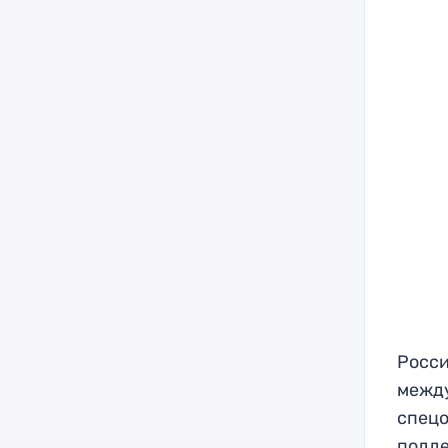
Росси
между
спецо
подде