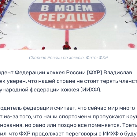
Сборная России по хоккею. Фото: ФХР
дент Федерации хоккея России (ФХР) Владислав
як уверен, что нашей стране не стоит терять членс
народной федерации хоккея (ИИХФ).
одитель федерации считает, что сейчас мир много
т из-за того, что наши спортсмены пропускают кр
нования, но рано или поздно все поменяется. Трет
ил, что ФХР продолжает переговоры с ИИХФ о буд