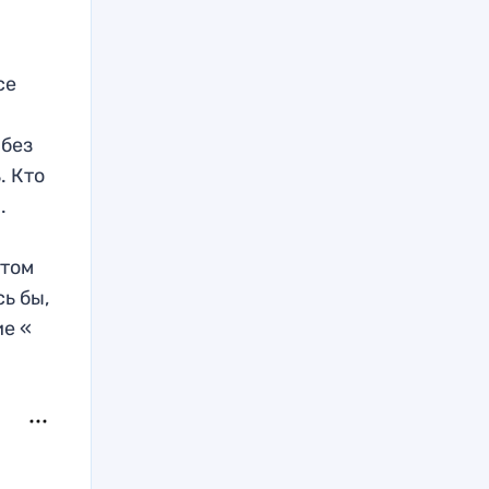
се
 без
. Кто
.
этом
сь бы,
ие «