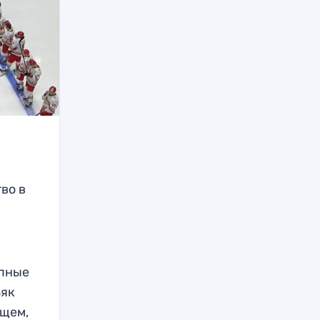
тво в
упные
ьяк
ущем,