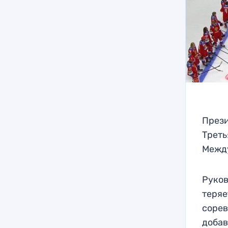
Прези
Треть
Между
Руков
теряе
сорев
добав