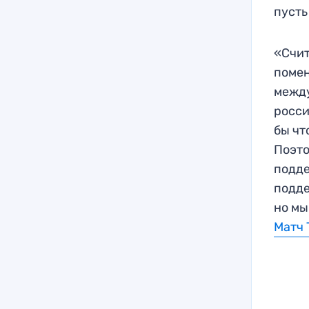
пусть
«Счит
помен
между
росси
бы чт
Поэто
подде
подде
но мы
Матч 