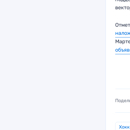
векто
Отмет
нало
Март
объя
Подел
Хокк