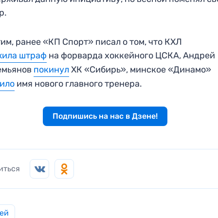
р.
им, ранее «КП Спорт» писал о том, что КХЛ
жила штраф
на форварда хоккейного ЦСКА, Андрей
емьянов
покинул
ХК «Сибирь», минское «Динамо»
вило
имя нового главного тренера.
Подпишись на нас в Дзене!
иться
ей