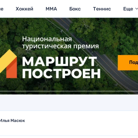
ие
Хоккей
MMA
Бокс
Теннис
Еще
Илья Масюк