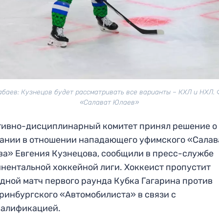
абаев: Кузнецов будет рассматривать все варианты – КХЛ и НХЛ. 
«Салават Юлаев»
ивно-дисциплинарный комитет принял решение о
ании в отношении нападающего уфимского «Салав
а» Евгения Кузнецова, сообщили в пресс-службе
нентальной хоккейной лиги. Хоккеист пропустит
дной матч первого раунда Кубка Гагарина против
ринбургского «Автомобилиста» в связи с
валификацией.