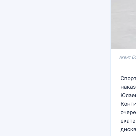
Агент Б
Спорт
наказ
Юлаев
Конти
очере
екате
диск