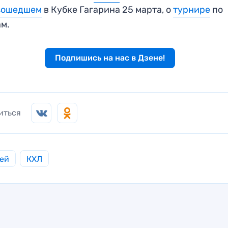
зошедшем
в Кубке Гагарина 25 марта, о
турнире
по
м.
Подпишись на нас в Дзене!
иться
ей
КХЛ