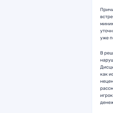
Причи
встре
миним
уточн
уже п
В реш
наруш
Дисци
как и
нецен
рассм
игрок
дене