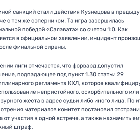
ной санкций стали действия Кузнецова в предыд
че с тем же соперником. Та игра завершилась
альной победой «Салавата» со счетом 1:0. Как
яется в официальном заявлении, инцидент произо
осле финальной сирены.
ении лиги отмечается, что форвард допустил
ение, подпадающее под пункт 1.30 статьи 29
плинарного регламента КХЛ, которое квалифицир
спользование непристойного, оскорбительного или
зурного жеста в адрес судьи либо иного лица. По 
отрения материалов комитет постановил отстрани
а от участия в одной встрече, а также назначить ем
жный штраф.