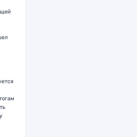
ущей
шел
уется
итогам
ть
у