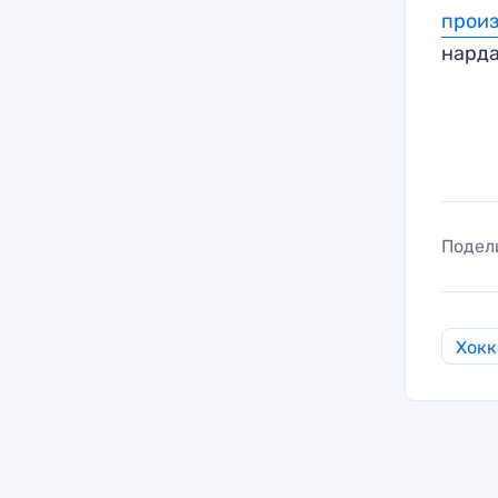
прои
нарда
Подел
Хокк