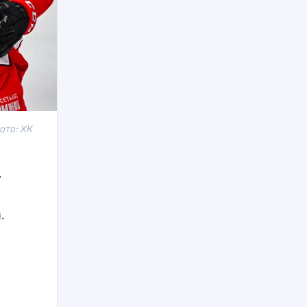
ото: ХК
»
.