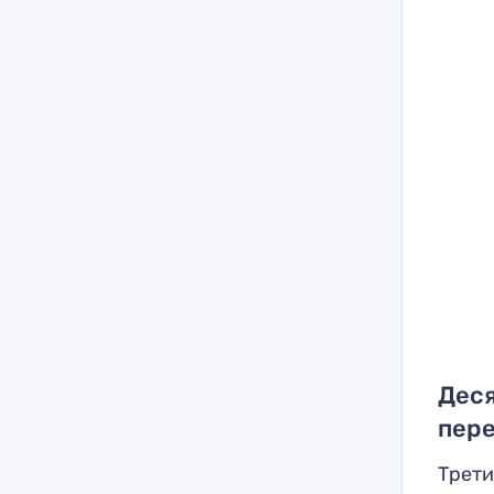
Дес
пере
Трети