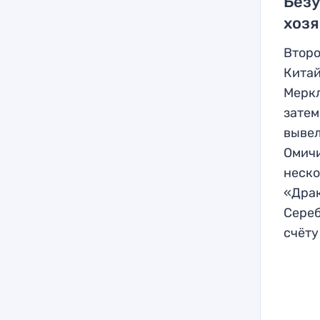
Безу
хоз
Второ
Китай
Меркл
затем
вывел
Омичи
неско
«Драк
Сереб
счёту