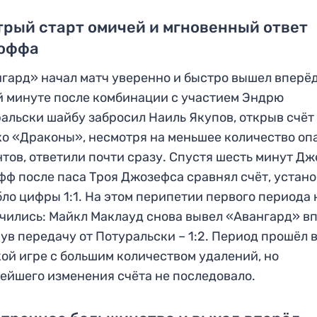
рый старт омичей и мгновенный ответ
оффа
гард» начал матч уверенно и быстро вышел вперёд
й минуте после комбинации с участием Эндрю
альски шайбу забросил Наиль Якупов, открыв счёт –
о «Драконы», несмотря на меньшее количество оп
тов, ответили почти сразу. Спустя шесть минут Д
ф после паса Троя Джозефса сравнял счёт, устан
бло цифры 1:1. На этом перипетии первого периода 
чились: Майкл Маклауд снова вывел «Авангард» вп
ув передачу от Потуральски – 1:2. Период прошёл 
ой игре с большим количеством удалений, но
ейшего изменения счёта не последовало.