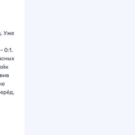
. Уже
 0:1.
асных
жейк
овив
не
ерёд,
в