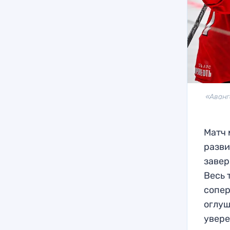
«Аванг
Матч
разви
завер
Весь 
сопер
оглуш
увере