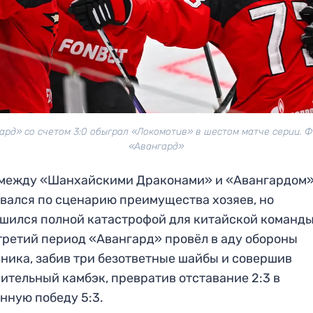
ард» со счетом 3:0 обыграл «Локомотив» в шестом матче серии. Ф
«Авангард»
 между «Шанхайскими Драконами» и «Авангардом
вался по сценарию преимущества хозяев, но
шился полной катастрофой для китайской команды
третий период «Авангард» провёл в аду обороны
ника, забив три безответные шайбы и совершив
ительный камбэк, превратив отставание 2:3 в
нную победу 5:3.