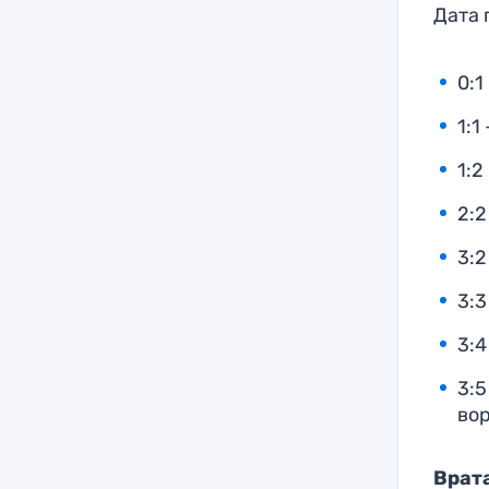
Дата 
0:1
1:1
1:2
2:2
3:2
3:3
3:4
3:5
во
Врат