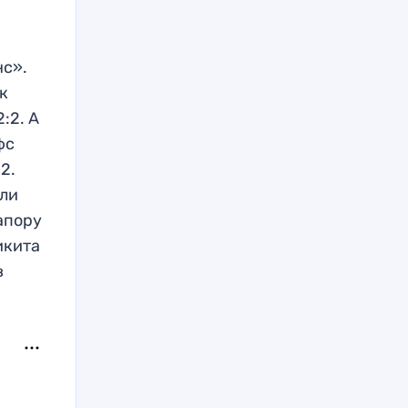
нс».
к
:2. А
фс
2.
или
апору
икита
в