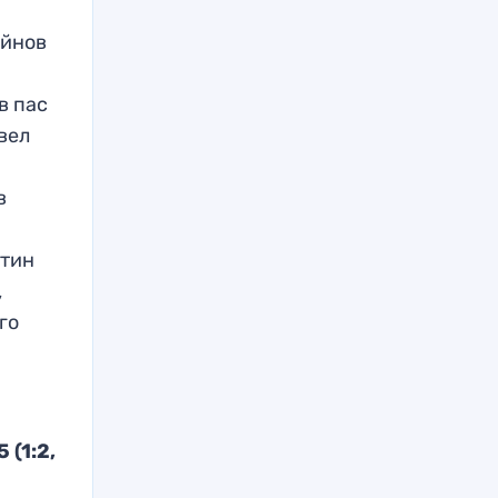
ойнов
в пас
вел
в
нтин
,
го
 (1:2,