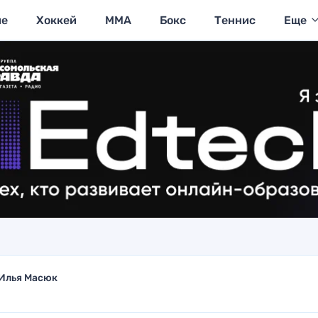
ие
Хоккей
MMA
Бокс
Теннис
Еще
Илья Масюк