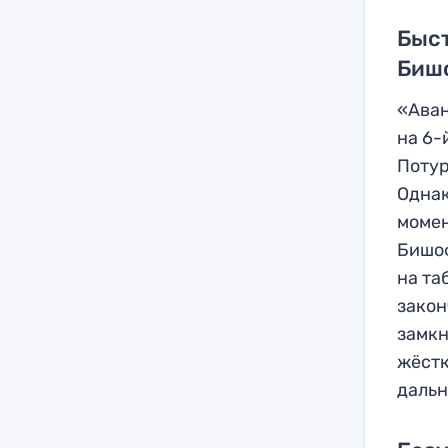
Быст
Биш
«Аван
на 6-
Потур
Однак
момен
Бишоф
на та
закон
замкн
жёстк
дальн