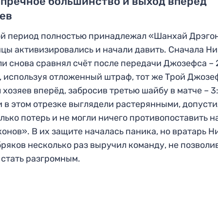
пречное большинство и выход вперёд
яев
й период полностью принадлежал «Шанхай Дрэго
цы активизировались и начали давить. Сначала Ни
и снова сравнял счёт после передачи Джозефса – 2
, используя отложенный штраф, тот же Трой Джозе
 хозяев вперёд, забросив третью шайбу в матче – 3:
 в этом отрезке выглядели растерянными, допуст
лько потерь и не могли ничего противопоставить н
онов». В их защите началась паника, но вратарь Н
ряков несколько раз выручил команду, не позволи
 стать разгромным.