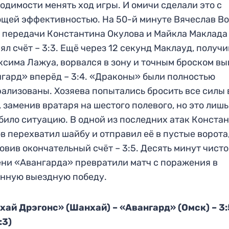
одимости менять ход игры. И омичи сделали это с
щей эффективностью. На 50-й минуте Вячеслав В
 передачи Константина Окулова и Майкла Маклада
ял счёт – 3:3. Ещё через 12 секунд Маклауд, получи
ксима Лажуа, ворвался в зону и точным броском вы
гард» вперёд – 3:4. «Драконы» были полностью
ализованы. Хозяева попытались бросить все силы 
, заменив вратаря на шестого полевого, но это лишь
било ситуацию. В одной из последних атак Конста
в перехватил шайбу и отправил её в пустые ворота
овив окончательный счёт – 3:5. Десять минут чисто
ни «Авангарда» превратили матч с поражения в
нную выездную победу.
ай Дрэгонс» (Шанхай) – «Авангард» (Омск) – 3:5
:3)