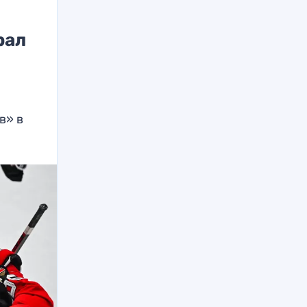
рал
в» в