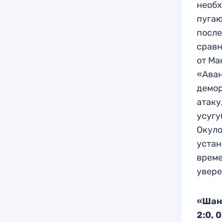
необх
пугаю
после
сравн
от Ма
«Аван
демор
атаку
усугу
Окуло
устан
време
увере
«Шанх
2:0, 0