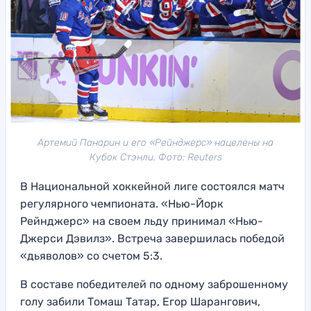
Артемий Панарин и его «Рейнджерс» нацелены на
Кубок Стэнли. Фото: Reuters
В Национальной хоккейной лиге состоялся матч
регулярного чемпионата. «Нью-Йорк
Рейнджерс» на своем льду принимал «Нью-
Джерси Дэвилз». Встреча завершилась победой
«дьяволов» со счетом 5:3.
В составе победителей по одному заброшенному
голу забили Томаш Татар, Егор Шарангович,